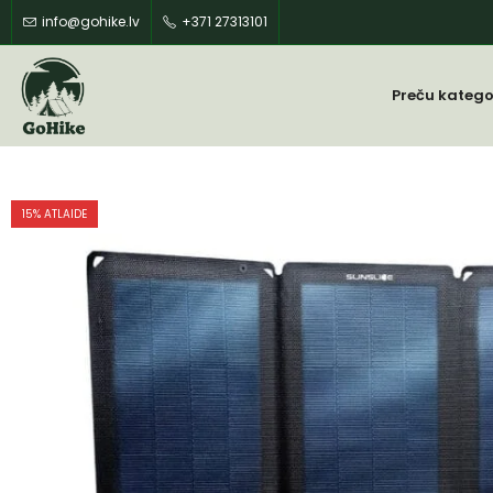
info@gohike.lv
+371 27313101
Preču katego
15
% ATLAIDE