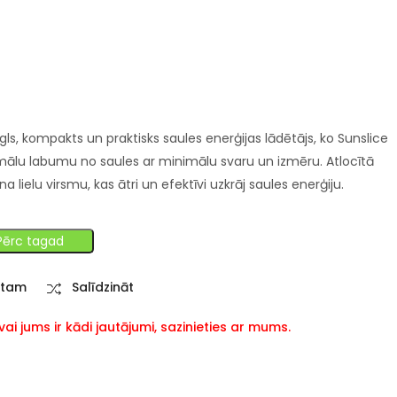
egls, kompakts un praktisks saules enerģijas lādētājs, ko Sunslice
simālu labumu no saules ar minimālu svaru un izmēru. Atlocītā
 lielu virsmu, kas ātri un efektīvi uzkrāj saules enerģiju.
Pērc tagad
stam
Salīdzināt
i jums ir kādi jautājumi, sazinieties ar mums.