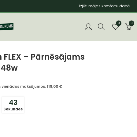
Izjūti mājas komfortu dabā!
0
0
n FLEX – Pārnēsājams
s 48w
īs vienādos maksājumos.
119,00
€
41
Sekundes