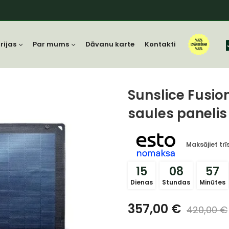
rijas
Par mums
Dāvanu karte
Kontakti
Sunslice Fusio
saules paneli
Maksājiet tr
15
08
57
Dienas
Stundas
Minūtes
357,00
€
420,00
€