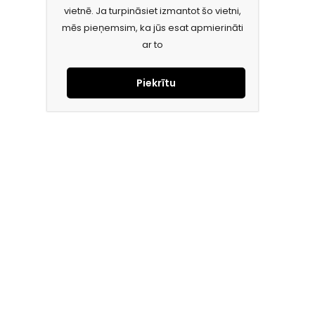
vietnē. Ja turpināsiet izmantot šo vietni,
mēs pieņemsim, ka jūs esat apmierināti
ar to
Piekrītu
Piesakies jaunumiem e-pastā!
Saņem īpašos piedāvājumus un uzzini jaunumus ātrāk!