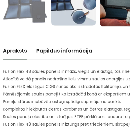
Apraksts
Papildus informācija
Fusion Flex 48 saules panelis ir mazs, viegls un elastīgs, tas ir 
Atlocītā veidā panelis nodrošina lielu virsmu saules enerģijas 
Fusion FLEX elastīgās CIGS šūnas tika izstrādātas Kalifornijā, un t
Pārnēsājamie saules paneļi tika izstrādāti kopā ar ekspertiem 
Paneļa stūros ir iebūvēti astoņi spēcīgi stiprinājuma punkti.
Komplektā ir iekļautas četras karabīnes un četras elastīgas, reg
Saules paneļu elastība un izturīgais ETFE pārklājums padara to pa
Fusion Flex 48 saules panelis ir izturīgs pret triecieniem, skr