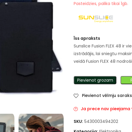
Pasteidzies, palika tikai 1gb.
Īss apraksts
Sunslice Fusion FLEX 48 ir vi
izstrādājis, lai sniegtu mak
veidā Fusion FLEX 48 nodrošina
Pievienot grozam
Pievienot vēlmju sarak
Ja prece nav pieejama va
SKU:
5430003494202
Kategorija:
Elektronika