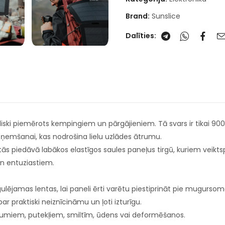
Brand:
Sunslice
Dalīties:
lieliski piemērots kempingiem un pārgājieniem. Tā svars ir tikai 900
uzņemšanai, kas nodrošina lielu uzlādes ātrumu.
ās piedāvā labākos elastīgos saules paneļus tirgū, kuriem veiktspējas
un entuziastiem.
ulējamas lentas, lai paneli ērti varētu piestiprināt pie mugursoma
r praktiski neiznīcināmu un ļoti izturīgu.
āpējumiem, putekļiem, smiltīm, ūdens vai deformēšanos.