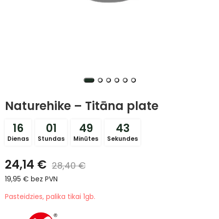
Naturehike – Titāna plate
16
01
49
43
Dienas
Stundas
Minūtes
Sekundes
24,14
€
28,40
€
19,95
€
bez PVN
Pasteidzies, palika tikai 1gb.