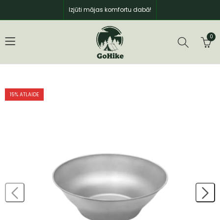
Izjūti mājas komfortu dabā!
0
15
% ATLAIDE