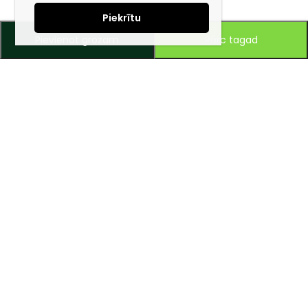
Piekrītu
Pievienot grozam
Pērc tagad
Piesakies jaunumiem e-pastā!
Saņem īpašos piedāvājumus un uzzini jaunumus ātrāk!
Mūsu mērķis – ikviena tūrista ceļojumu padarīt ērtu un drošu!
Zvaniet vai rakstiet mums, un ar prieku dalīsimies savā