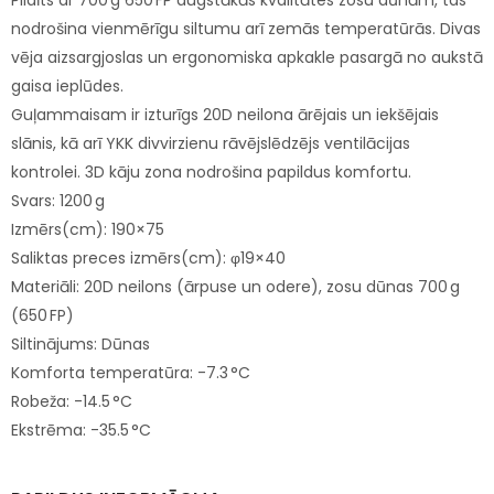
Pildīts ar 700 g 650 FP augstākās kvalitātes zosu dūnām, tas
nodrošina vienmērīgu siltumu arī zemās temperatūrās. Divas
vēja aizsargjoslas un ergonomiska apkakle pasargā no aukstā
gaisa ieplūdes.
Guļammaisam ir izturīgs 20D neilona ārējais un iekšējais
slānis, kā arī YKK divvirzienu rāvējslēdzējs ventilācijas
kontrolei. 3D kāju zona nodrošina papildus komfortu.
Svars: 1200 g
Izmērs(cm): 190×75
Saliktas preces izmērs(cm): φ19×40
Materiāli: 20D neilons (ārpuse un odere), zosu dūnas 700 g
(650 FP)
Siltinājums: Dūnas
Komforta temperatūra: -7.3 °C
Robeža: -14.5 °C
Ekstrēma: -35.5 °C