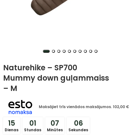
Naturehike – SP700
Mummy down guļammaiss
– M
Maksājiet trīs vienādos maksājumos.
102,00
€
15
01
07
05
Dienas
Stundas
Minūtes
Sekundes