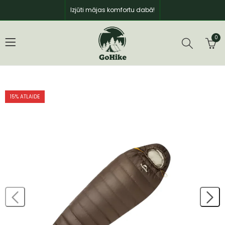
Izjūti mājas komfortu dabā!
0
15
% ATLAIDE