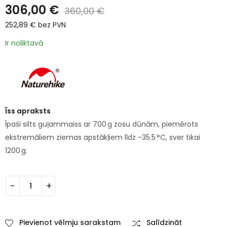
306,00
€
360,00
€
252,89
€
bez PVN
Ir noliktavā
Īss apraksts
Īpaši silts guļammaiss ar 700 g zosu dūnām, piemērots
ekstremāliem ziemas apstākļiem līdz -35.5 °C, sver tikai
1200 g.
Pievienot vēlmju sarakstam
Salīdzināt