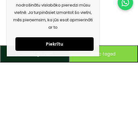
nodrošinātu vislabāko pieredzi mūsu
vietnē. Ja turpināsiet izmantot šo vietni,
mēs pieņemsim, ka jūs esat apmierināti
ar to
Piekrītu
Pievienot grozam
Pērc tagad
Piesakies jaunumiem e-pastā!
Saņem īpašos piedāvājumus un uzzini jaunumus ātrāk!