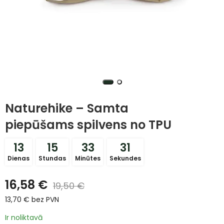
Naturehike – Samta
piepūšams spilvens no TPU
13
15
33
31
Dienas
Stundas
Minūtes
Sekundes
16,58
€
19,50
€
13,70
€
bez PVN
Ir noliktavā