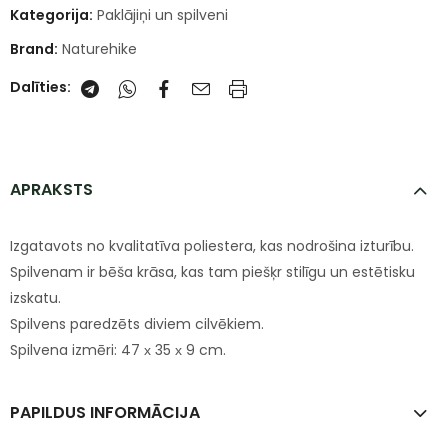
Kategorija:
Paklājiņi un spilveni
Brand:
Naturehike
Dalīties:
APRAKSTS
Izgatavots no kvalitatīva poliestera, kas nodrošina izturību.
Spilvenam ir bēša krāsa, kas tam piešķr stilīgu un estētisku
izskatu.
Spilvens paredzēts diviem cilvēkiem.
Spilvena izmēri: 47 х 35 х 9 cm.
PAPILDUS INFORMĀCIJA