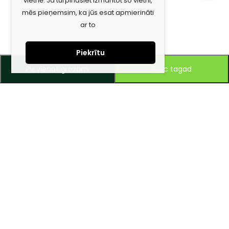
vietnē. Ja turpināsiet izmantot šo vietni,
mēs pieņemsim, ka jūs esat apmierināti
ar to
Piekrītu
Pievienot grozam
Pērc tagad
Piesakies jaunumiem e-pastā!
Saņem īpašos piedāvājumus un uzzini jaunumus ātrāk!