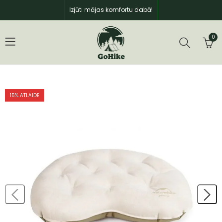
Izjūti mājas komfortu dabā!
0
15
% ATLAIDE