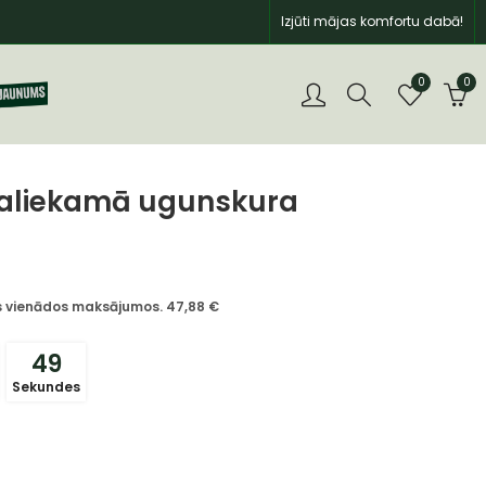
Izjūti mājas komfortu dabā!
0
0
Saliekamā ugunskura
īs vienādos maksājumos.
47,88
€
48
Sekundes