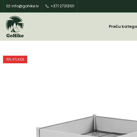
info@gohike.lv
+371 27313101
Preču katego
15
% ATLAIDE