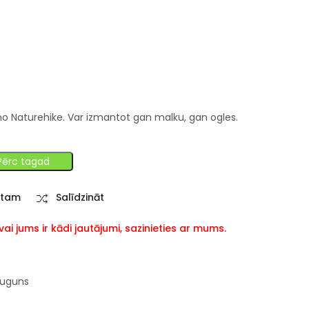
o Naturehike. Var izmantot gan malku, gan ogles.
Pērc tagad
stam
Salīdzināt
i jums ir kādi jautājumi, sazinieties ar mums.
 uguns