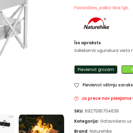
Pasteidzies, palika tikai 1gb.
Īss apraksts
Saliekamā ugunskura vieta n
Pievienot grozam
Pievienot vēlmju sarak
Ja prece nav pieejama va
SKU:
6927595704639
Kategorija:
Gatavošana uz
Brand:
Naturehike