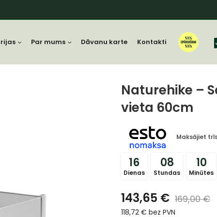
rijas
Par mums
Dāvanu karte
Kontakti
Naturehike – 
vieta 60cm
Maksājiet tr
16
08
10
Dienas
Stundas
Minūtes
143,65
€
169,00
€
118,72
€
bez PVN