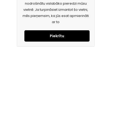
nodrošinātu vislabāko pieredzi mūsu
vietnē. Ja turpināsiet izmantot šo vietni,
mēs pieņemsim, ka jūs esat apmierināti
ar to
Piekrītu
Piesakies jaunumiem e-pastā!
Saņem īpašos piedāvājumus un uzzini jaunumus ātrāk!