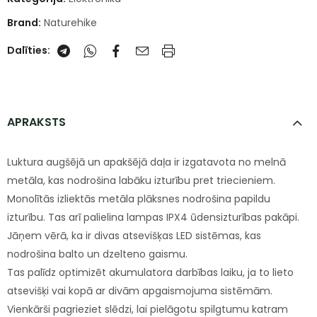
Brand:
Naturehike
Dalīties:
APRAKSTS
Luktura augšējā un apakšējā daļa ir izgatavota no melnā
metāla, kas nodrošina labāku izturību pret triecieniem.
Monolītās izliektās metāla plāksnes nodrošina papildu
izturību. Tas arī palielina lampas IPX4 ūdensizturības pakāpi.
Jāņem vērā, ka ir divas atsevišķas LED sistēmas, kas
nodrošina balto un dzelteno gaismu.
Tas palīdz optimizēt akumulatora darbības laiku, ja to lieto
atsevišķi vai kopā ar divām apgaismojuma sistēmām.
Vienkārši pagrieziet slēdzi, lai pielāgotu spilgtumu katram