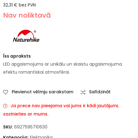
32,31
€
bez PVN
Nav noliktavā
Īss apraksts
LED apgaismojums ar unikālu un skaistu apgaismojuma
efektu romantiskai atmosfērai.
Pievienot vēlmju sarakstam
Salīdzināt
Ja prece nav pieejama vai jums ir kādi jautājumi,
sazinieties ar mums.
SKU:
6927595710630
Kategorija:
Elektronika