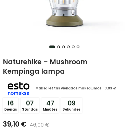
Naturehike – Mushroom
Kempinga lampa
Maksājiet trīs vienādos maksājumos.
13,03
€
16
07
47
09
Dienas
Stundas
Minūtes
Sekundes
39,10
€
46,00
€