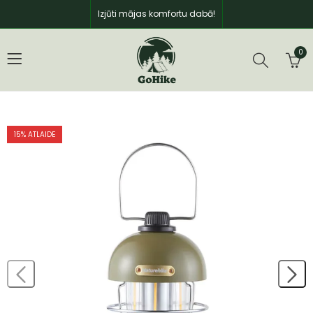
Izjūti mājas komfortu dabā!
0
15
% ATLAIDE