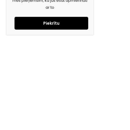
mēs pieņemsim, ka jūs esat apmierināti
ar to
Piekrītu
Piesakies jaunumiem e-pastā!
Saņem īpašos piedāvājumus un uzzini jaunumus ātrāk!