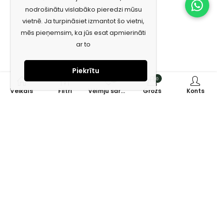
nodrošinātu vislabāko pieredzi mūsu
vietnē. Ja turpināsiet izmantot šo vietni,
mēs pieņemsim, ka jūs esat apmierināti
ar to
Piekrītu
0
0
Veikals
Filtri
Vēlmju saraksts
Grozs
Konts
Piesakies jaunumiem e-pastā!
Saņem īpašos piedāvājumus un uzzini jaunumus ātrāk!