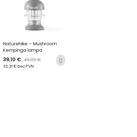
Naturehike – Mushroom 
Kempinga lampa
39,10
€
46,00
€
32,31
€
bez PVN