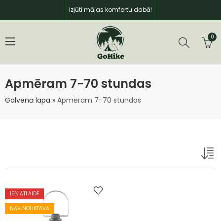
Izjūti mājas komfortu dabā!
0
Apmēram 7-70 stundas
Galvenā lapa
»
Apmēram 7-70 stundas
15
% ATLAIDE
NAV NOLIKTAVĀ