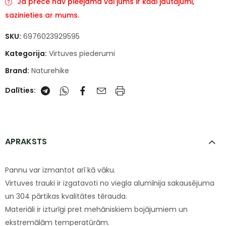
Ja prece nav pieejama vai jums ir kādi jautājumi,
sazinieties ar mums.
SKU:
6976023929595
Kategorija:
Virtuves piederumi
Brand:
Naturehike
Dalīties:
APRAKSTS
Pannu var izmantot arī kā vāku.
Virtuves trauki ir izgatavoti no viegla alumīnija sakausējuma
un 304 pārtikas kvalitātes tērauda.
Materiāli ir izturīgi pret mehāniskiem bojājumiem un
ekstremālām temperatūrām.