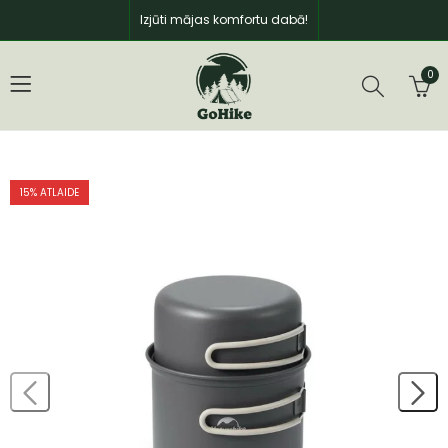
Izjūti mājas komfortu dabā!
0
15
% ATLAIDE