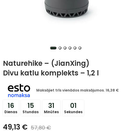
Naturehike – (JianXing)
Divu katlu komplekts – 1,2 l
Maksājiet trīs vienādos maksājumos.
16,38
€
16
15
31
01
Dienas
Stundas
Minūtes
Sekundes
49,13
€
57,80
€