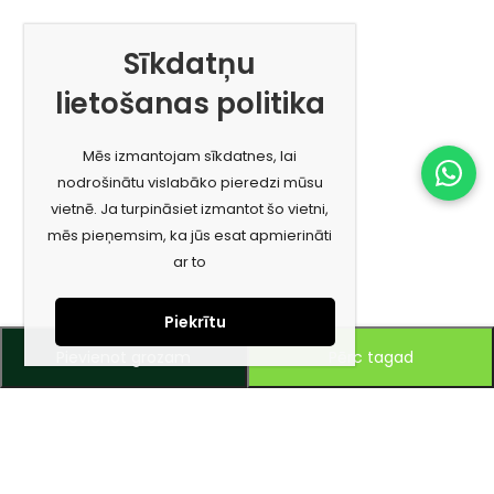
Sīkdatņu
lietošanas politika
Mēs izmantojam sīkdatnes, lai
nodrošinātu vislabāko pieredzi mūsu
vietnē. Ja turpināsiet izmantot šo vietni,
mēs pieņemsim, ka jūs esat apmierināti
ar to
Piekrītu
Pievienot grozam
Pērc tagad
Piesakies jaunumiem e-pastā!