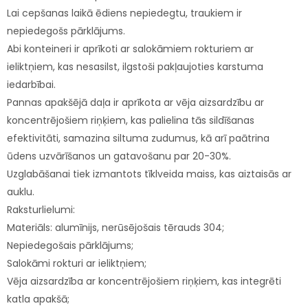
Lai cepšanas laikā ēdiens nepiedegtu, traukiem ir
nepiedegošs pārklājums.
Abi konteineri ir aprīkoti ar salokāmiem rokturiem ar
ieliktņiem, kas nesasilst, ilgstoši pakļaujoties karstuma
iedarbībai.
Pannas apakšējā daļa ir aprīkota ar vēja aizsardzību ar
koncentrējošiem riņķiem, kas palielina tās sildīšanas
efektivitāti, samazina siltuma zudumus, kā arī paātrina
ūdens uzvārīšanos un gatavošanu par 20-30%.
Uzglabāšanai tiek izmantots tīklveida maiss, kas aiztaisās ar
auklu.
Raksturlielumi:
Materiāls: alumīnijs, nerūsējošais tērauds 304;
Nepiedegošais pārklājums;
Salokāmi rokturi ar ieliktņiem;
Vēja aizsardzība ar koncentrējošiem riņķiem, kas integrēti
katla apakšā;