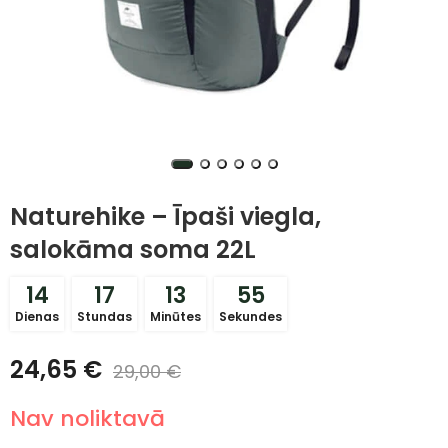
Naturehike – Īpaši viegla,
salokāma soma 22L
14
17
13
54
Dienas
Stundas
Minūtes
Sekundes
24,65
€
29,00
€
Nav noliktavā