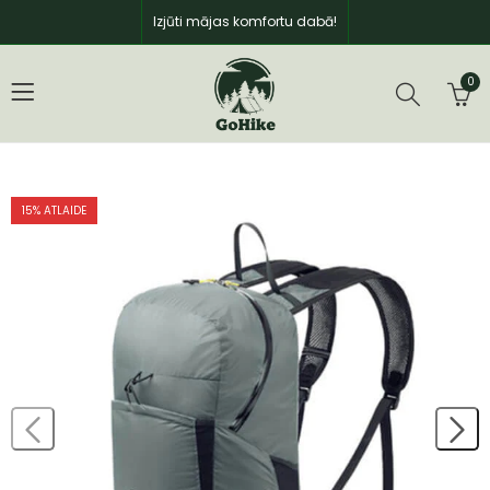
Izjūti mājas komfortu dabā!
0
15
% ATLAIDE