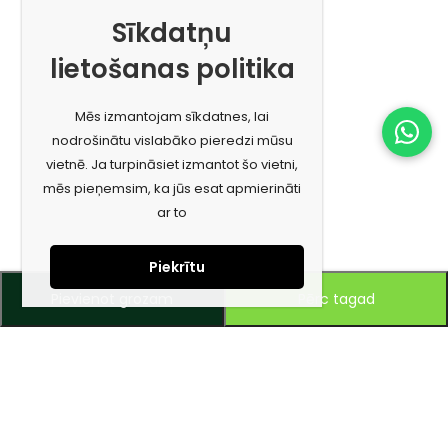
Sīkdatņu
lietošanas politika
Mēs izmantojam sīkdatnes, lai
nodrošinātu vislabāko pieredzi mūsu
vietnē. Ja turpināsiet izmantot šo vietni,
mēs pieņemsim, ka jūs esat apmierināti
ar to
Piekrītu
Pievienot grozam
Pērc tagad
Piesakies jaunumiem e-pastā!
Saņem īpašos piedāvājumus un uzzini jaunumus ātrāk!