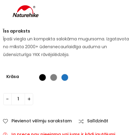
Īss apraksts
Īpaši viegla un kompakta salokāma mugursoma. Izgatavota
no mīksta 2000+ ūdensnecaurlaidīga auduma un
ūdensizturīga YKK rāvējslēdzēja.
Krāsa
Pievienot vēlmju sarakstam
Salīdzināt
Ja prece nav pieejama vai jums ir kādi jautājumi,