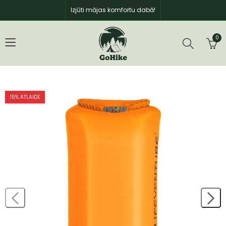
Izjūti mājas komfortu dabā!
0
15
% ATLAIDE