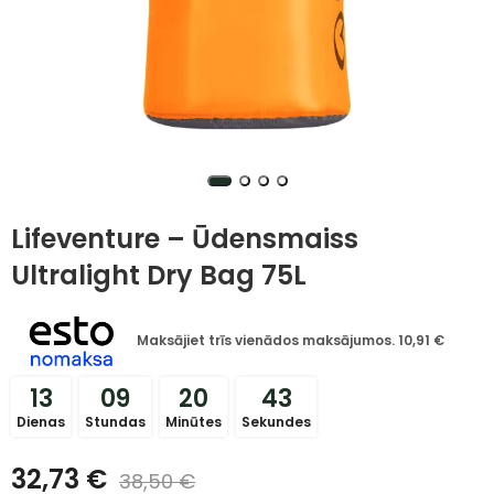
Lifeventure – Ūdensmaiss
Ultralight Dry Bag 75L
Maksājiet trīs vienādos maksājumos.
10,91
€
13
09
20
43
Dienas
Stundas
Minūtes
Sekundes
32,73
€
38,50
€