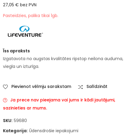
27,05
€
bez PVN
Pasteidzies, palika tikai 1gb.
Īss apraksts
Izgatavota no augstas kvalitātes ripstop neilona auduma,
viegla un izturīga.
Pievienot vēlmju sarakstam
Salīdzināt
Ja prece nav pieejama vai jums ir kādi jautājumi,
sazinieties ar mums.
SKU:
59680
Kategorija:
Ūdensdrošie iepakojumi