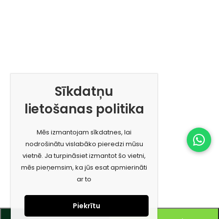
Sīkdatņu
lietošanas politika
Mēs izmantojam sīkdatnes, lai
nodrošinātu vislabāko pieredzi mūsu
vietnē. Ja turpināsiet izmantot šo vietni,
mēs pieņemsim, ka jūs esat apmierināti
ar to
Piekrītu