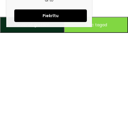
ar to
Piekrītu
Pievienot grozam
Pērc tagad
Piesakies jaunumiem e-pastā!
Saņem īpašos piedāvājumus un uzzini jaunumus ātrāk!
Mūsu mērķis – ikviena tūrista ceļojumu padarīt ērtu un drošu!