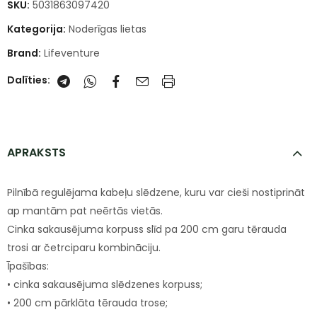
SKU:
5031863097420
Kategorija:
Noderīgas lietas
Brand:
Lifeventure
Dalīties:
APRAKSTS
Pilnībā regulējama kabeļu slēdzene, kuru var cieši nostiprināt
ap mantām pat neērtās vietās.
Cinka sakausējuma korpuss slīd pa 200 cm garu tērauda
trosi ar četrciparu kombināciju.
Īpašības:
• cinka sakausējuma slēdzenes korpuss;
• 200 cm pārklāta tērauda trose;