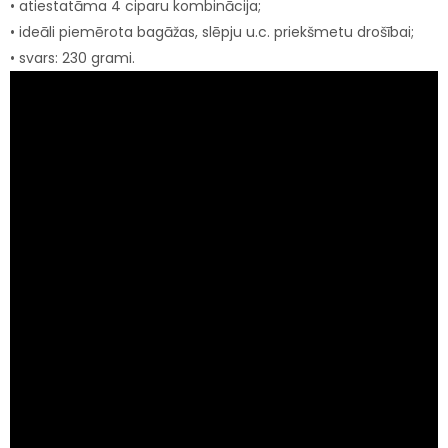
• atiestatāma 4 ciparu kombinācija;
• ideāli piemērota bagāžas, slēpju u.c. priekšmetu drošībai;
• svars: 230 grami.