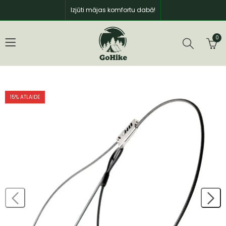
Izjūti mājas komfortu dabā!
0
15
% ATLAIDE