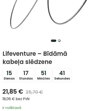
Lifeventure – Bīdāmā
kabeļa slēdzene
15
17
51
41
Dienas
Stundas
Minūtes
Sekundes
21,85
€
25,70
€
18,06
€
bez PVN
Ir noliktavā