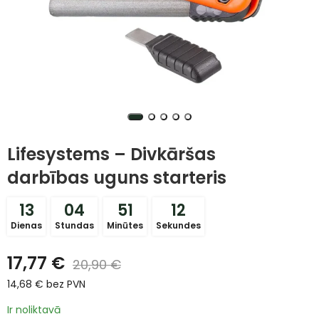
Lifesystems – Divkāršas
darbības uguns starteris
13
04
51
12
Dienas
Stundas
Minūtes
Sekundes
17,77
€
20,90
€
14,68
€
bez PVN
Ir noliktavā