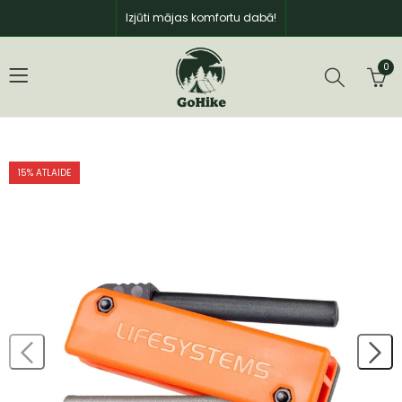
Izjūti mājas komfortu dabā!
0
15
% ATLAIDE