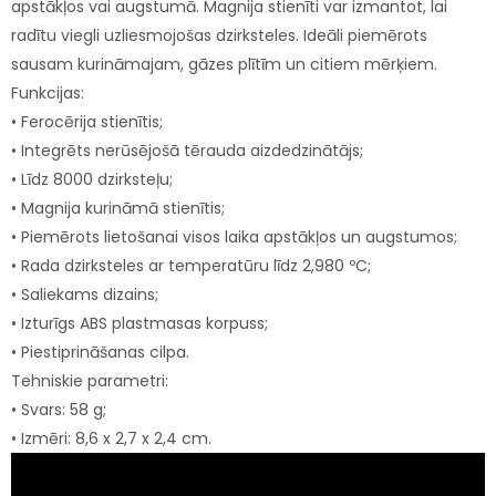
apstākļos vai augstumā. Magnija stienīti var izmantot, lai
radītu viegli uzliesmojošas dzirksteles. Ideāli piemērots
sausam kurināmajam, gāzes plītīm un citiem mērķiem.
Funkcijas:
• Ferocērija stienītis;
• Integrēts nerūsējošā tērauda aizdedzinātājs;
• Līdz 8000 dzirksteļu;
• Magnija kurināmā stienītis;
• Piemērots lietošanai visos laika apstākļos un augstumos;
• Rada dzirksteles ar temperatūru līdz 2,980 ºC;
• Saliekams dizains;
• Izturīgs ABS plastmasas korpuss;
• Piestiprināšanas cilpa.
Tehniskie parametri:
• Svars: 58 g;
• Izmēri: 8,6 x 2,7 x 2,4 cm.