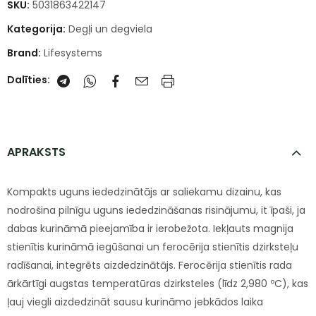
SKU:
5031863422147
Kategorija:
Degļi un degviela
Brand:
Lifesystems
Dalīties:
APRAKSTS
Kompakts uguns iededzinātājs ar saliekamu dizainu, kas
nodrošina pilnīgu uguns iededzināšanas risinājumu, it īpaši, ja
dabas kurināmā pieejamība ir ierobežota. Iekļauts magnija
stienītis kurināmā iegūšanai un ferocērija stienītis dzirksteļu
radīšanai, integrēts aizdedzinātājs. Ferocērija stienītis rada
ārkārtīgi augstas temperatūras dzirksteles (līdz 2,980 ºC), kas
ļauj viegli aizdedzināt sausu kurināmo jebkādos laika