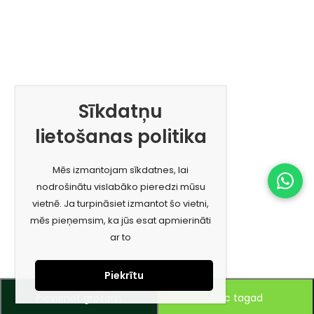
Sīkdatņu
lietošanas politika
Mēs izmantojam sīkdatnes, lai
nodrošinātu vislabāko pieredzi mūsu
vietnē. Ja turpināsiet izmantot šo vietni,
mēs pieņemsim, ka jūs esat apmierināti
ar to
Piekrītu
Pievienot grozam
Pērc tagad