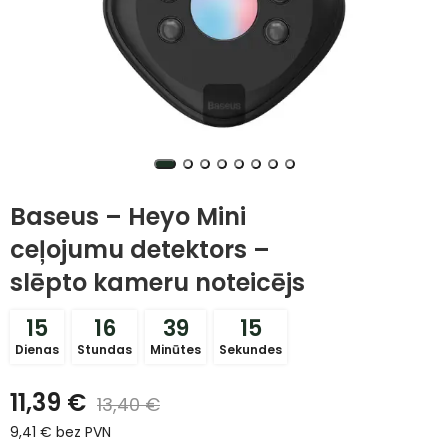
Baseus – Heyo Mini
ceļojumu detektors –
slēpto kameru noteicējs
15
16
39
14
Dienas
Stundas
Minūtes
Sekundes
11,39
€
13,40
€
9,41
€
bez PVN