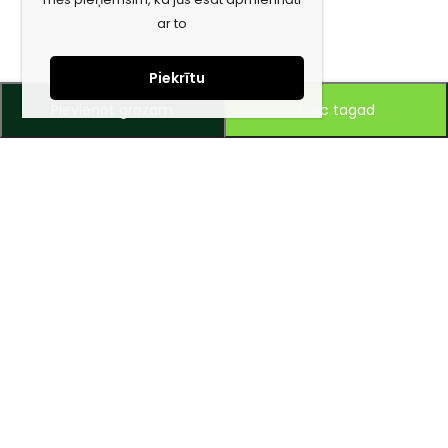
ar to
Piekrītu
Pievienot grozam
Pērc tagad
Piesakies jaunumiem e-pastā!
Saņem īpašos piedāvājumus un uzzini jaunumus ātrāk!