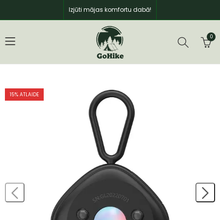
Izjūti mājas komfortu dabā!
0
15
% ATLAIDE