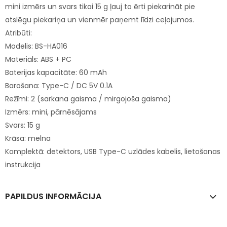
mini izmērs un svars tikai 15 g ļauj to ērti piekarināt pie
atslēgu piekariņa un vienmēr paņemt līdzi ceļojumos.
Atribūti:
Modelis: BS-HA016
Materiāls: ABS + PC
Baterijas kapacitāte: 60 mAh
Barošana: Type-C / DC 5V 0.1A
Režīmi: 2 (sarkana gaisma / mirgojoša gaisma)
Izmērs: mini, pārnēsājams
Svars: 15 g
Krāsa: melna
Komplektā: detektors, USB Type-C uzlādes kabelis, lietošanas
instrukcija
PAPILDUS INFORMĀCIJA