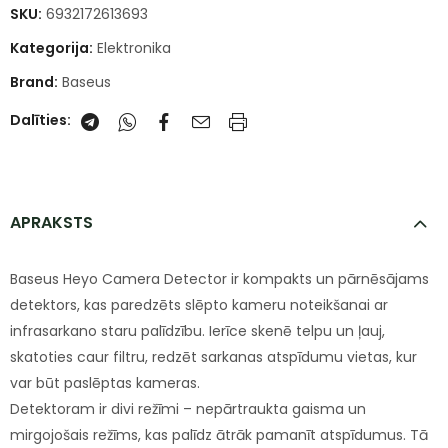
SKU:
6932172613693
Kategorija:
Elektronika
Brand:
Baseus
Dalīties:
APRAKSTS
Baseus Heyo Camera Detector ir kompakts un pārnēsājams
detektors, kas paredzēts slēpto kameru noteikšanai ar
infrasarkano staru palīdzību. Ierīce skenē telpu un ļauj,
skatoties caur filtru, redzēt sarkanas atspīdumu vietas, kur
var būt paslēptas kameras.
Detektoram ir divi režīmi – nepārtraukta gaisma un
mirgojošais režīms, kas palīdz ātrāk pamanīt atspīdumus. Tā