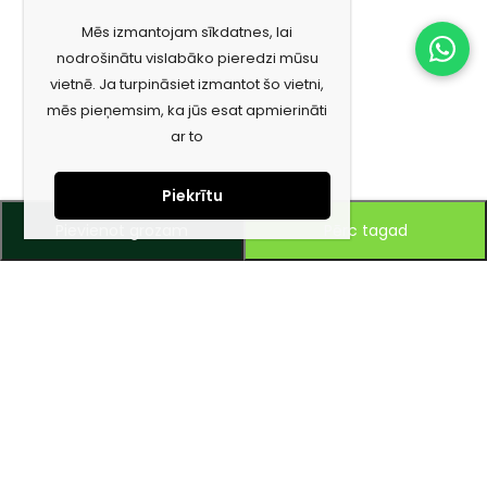
Mēs izmantojam sīkdatnes, lai
nodrošinātu vislabāko pieredzi mūsu
vietnē. Ja turpināsiet izmantot šo vietni,
mēs pieņemsim, ka jūs esat apmierināti
ar to
Piekrītu
Pievienot grozam
Pērc tagad
Piesakies jaunumiem e-pastā!
Saņem īpašos piedāvājumus un uzzini jaunumus ātrāk!