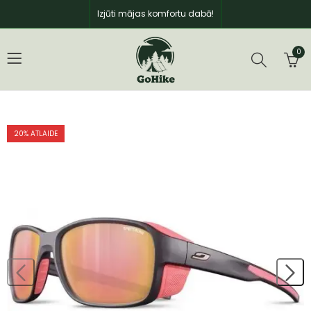
Izjūti mājas komfortu dabā!
0
20
% ATLAIDE