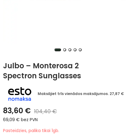
Julbo – Monterosa 2
Spectron Sunglasses
Maksājiet trīs vienādos maksājumos.
27,87
€
83,60
€
104,40
€
69,09
€
bez PVN
Pasteidzies, palika tikai 1gb.