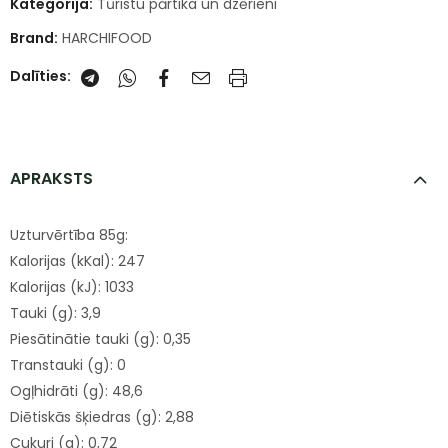
Kategorija:
Tūristu pārtika un dzērieni
Brand:
HARCHIFOOD
Dalīties:
APRAKSTS
Uzturvērtība 85g:
Kalorijas (kKal): 247
Kalorijas (kJ): 1033
Tauki (g): 3,9
Piesātinātie tauki (g): 0,35
Transtauki (g): 0
Ogļhidrāti (g): 48,6
Diētiskās šķiedras (g): 2,88
Cukuri (g): 0,72