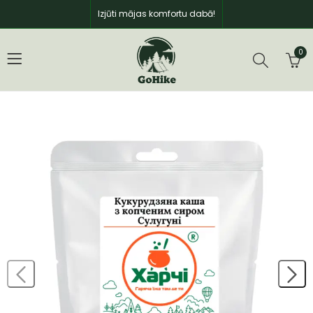
Izjūti mājas komfortu dabā!
0