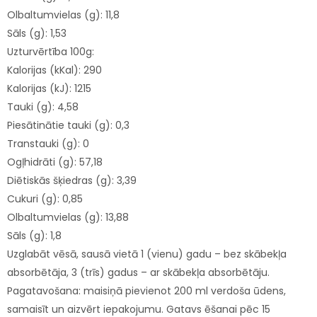
Olbaltumvielas (g): 11,8
Sāls (g): 1,53
Uzturvērtība 100g:
Kalorijas (kKal): 290
Kalorijas (kJ): 1215
Tauki (g): 4,58
Piesātinātie tauki (g): 0,3
Transtauki (g): 0
Ogļhidrāti (g): 57,18
Diētiskās šķiedras (g): 3,39
Cukuri (g): 0,85
Olbaltumvielas (g): 13,88
Sāls (g): 1,8
Uzglabāt vēsā, sausā vietā 1 (vienu) gadu – bez skābekļa
absorbētāja, 3 (trīs) gadus – ar skābekļa absorbētāju.
Pagatavošana: maisiņā pievienot 200 ml verdoša ūdens,
samaisīt un aizvērt iepakojumu. Gatavs ēšanai pēc 15