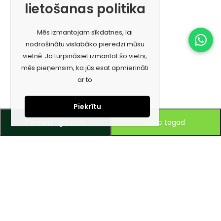
lietošanas politika
Mēs izmantojam sīkdatnes, lai
nodrošinātu vislabāko pieredzi mūsu
vietnē. Ja turpināsiet izmantot šo vietni,
mēs pieņemsim, ka jūs esat apmierināti
ar to
Piekrītu
Pievienot grozam
Pērc tagad
Piesakies jaunumiem e-pastā!
Saņem īpašos piedāvājumus un uzzini jaunumus ātrāk!