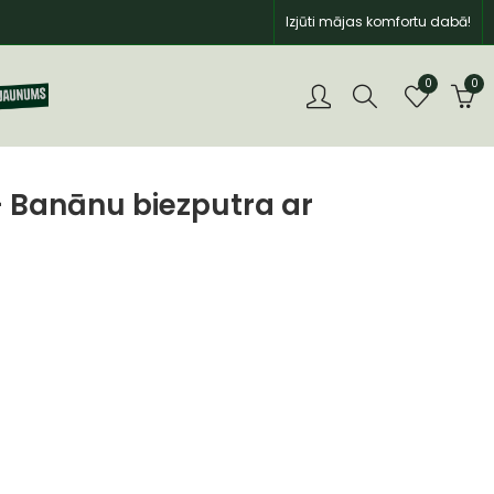
Izjūti mājas komfortu dabā!
0
0
Banānu biezputra ar