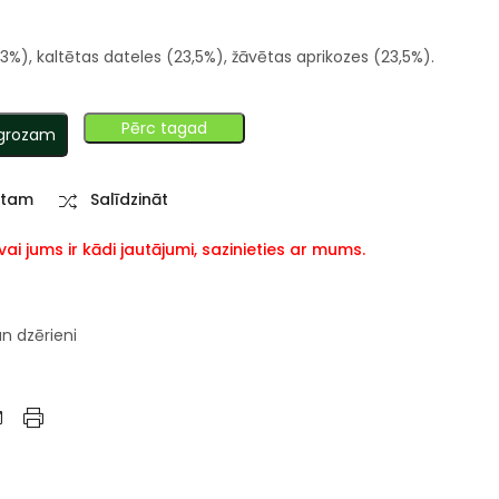
3%), kaltētas dateles (23,5%), žāvētas aprikozes (23,5%).
Pērc tagad
 grozam
stam
Salīdzināt
i jums ir kādi jautājumi, sazinieties ar mums.
un dzērieni