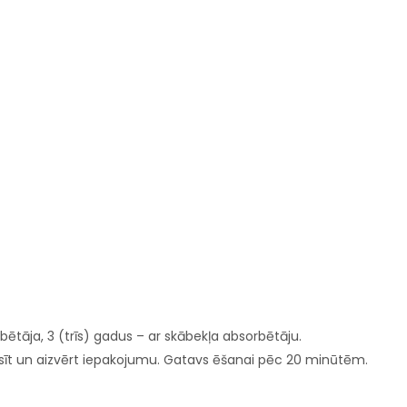
ētāja, 3 (trīs) gadus – ar skābekļa absorbētāju.
sīt un aizvērt iepakojumu. Gatavs ēšanai pēc 20 minūtēm.