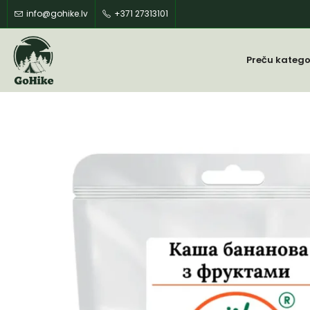
info@gohike.lv
+371 27313101
Preču katego