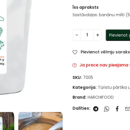
Īss apraksts
Sastāvdaļas: banānu milti (5
Pievienot
Pievienot vēlmju sarak
Ja prece nav pieejama va
SKU:
7005
Kategorija:
Tūristu pārtika 
Brand:
HARCHIFOOD
Dalīties: