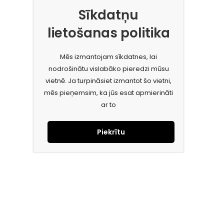
Sīkdatņu
lietošanas politika
Mēs izmantojam sīkdatnes, lai
nodrošinātu vislabāko pieredzi mūsu
vietnē. Ja turpināsiet izmantot šo vietni,
mēs pieņemsim, ka jūs esat apmierināti
ar to
Piekrītu
Piesakies jaunumiem e-pastā!
Saņem īpašos piedāvājumus un uzzini jaunumus ātrāk!