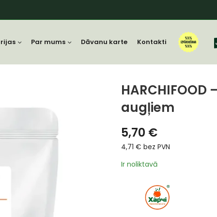
rijas
Par mums
Dāvanu karte
Kontakti
HARCHIFOOD – 
augļiem
5,70
€
4,71
€
bez PVN
Ir noliktavā