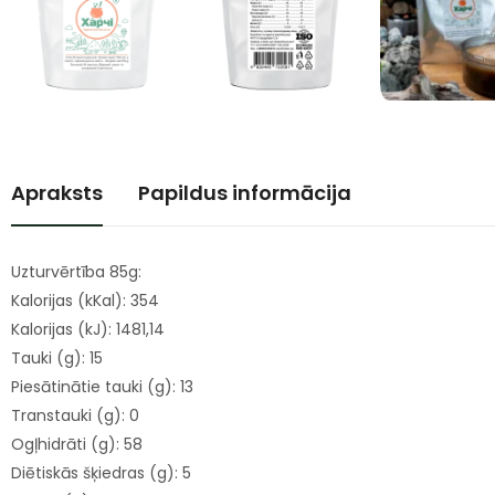
Apraksts
Papildus informācija
Uzturvērtība 85g:
Kalorijas (kKal): 354
Kalorijas (kJ): 1481,14
Tauki (g): 15
Piesātinātie tauki (g): 13
Transtauki (g): 0
Ogļhidrāti (g): 58
Diētiskās šķiedras (g): 5