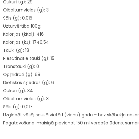
Cukuri (g): 29
Olbaltumvielas (g): 3
Sāls (g): 0,015
Uzturvērtība 100g:
Kalorijas (kKal): 416
Kalorijas (kJ): 1740,54
Tauki (g): 18
Piesātinātie tauki (g): 15
Transtauki (g): 0
Ogļhidrāti (g): 68
Diētiskās šķiedras (g): 6
Cukuri (g): 34
Olbaltumvielas (g): 3
Sāls (g): 0,017
Uzglabāt vēsā, sausā vietā 1 (vienu) gadu – bez skābekļa absorb
Pagatavošana: maisiņā pievienot 150 ml verdoša ūdens, samai