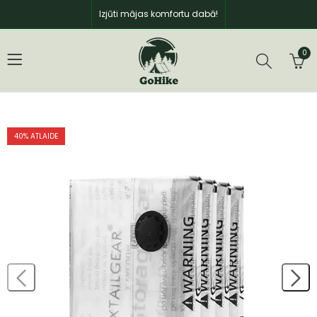
Izjūti mājas komfortu dabā!
0
40
% ATLAIDE