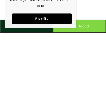
mēs pieņemsim, ka jūs esat apmierināti
ar to
Piekrītu
Pievienot grozam
Pērc tagad
Piesakies jaunumiem e-pastā!
Saņem īpašos piedāvājumus un uzzini jaunumus ātrāk!