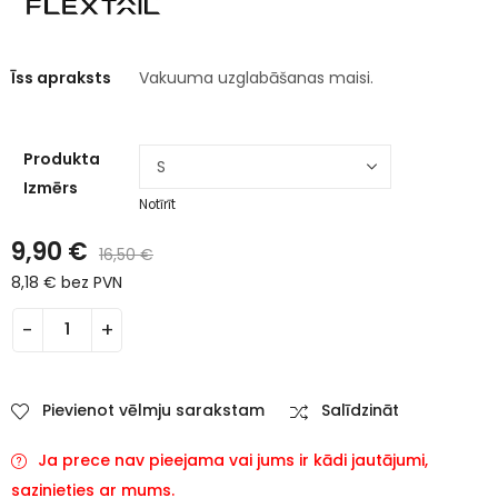
Īss apraksts
Vakuuma uzglabāšanas maisi.
Produkta
Izmērs
Notīrīt
9,90
€
16,50
€
8,18
€
bez PVN
Pievienot vēlmju sarakstam
Salīdzināt
Ja prece nav pieejama vai jums ir kādi jautājumi,
sazinieties ar mums.