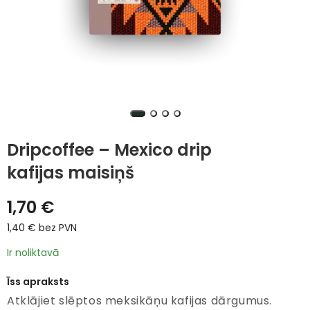
Dripcoffee – Mexico drip
kafijas maisiņš
1,70
€
1,40
€
bez PVN
Ir noliktavā
Īss apraksts
Atklājiet slēptos meksikāņu kafijas dārgumus.