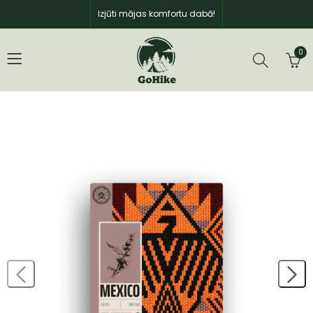
Izjūti mājas komfortu dabā!
0