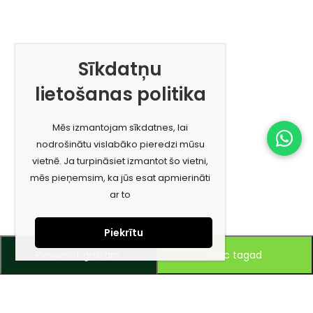
Sīkdatņu
lietošanas politika
Mēs izmantojam sīkdatnes, lai
nodrošinātu vislabāko pieredzi mūsu
vietnē. Ja turpināsiet izmantot šo vietni,
mēs pieņemsim, ka jūs esat apmierināti
ar to
Piekrītu
Pievienot grozam
Pērc tagad