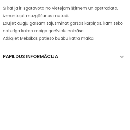
Šī kafija ir izgatavota no vietējām šķirnēm un apstrādāta,
izmantojot mazgāšanas metodi.
Ļaujiet augļu garšām sajūsmināt garšas kārpiņas, kam seko
noturīga kakao maiga garšvielu nokrāsa.
Atklājiet Meksikas patieso būtību katrā malkā.
PAPILDUS INFORMĀCIJA