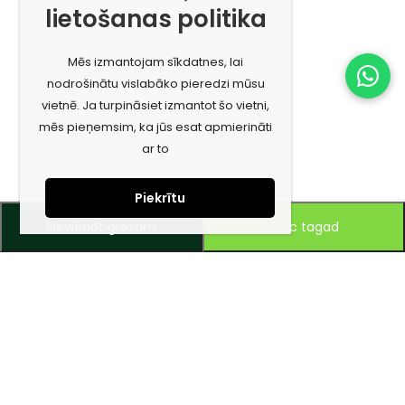
lietošanas politika
Mēs izmantojam sīkdatnes, lai
nodrošinātu vislabāko pieredzi mūsu
vietnē. Ja turpināsiet izmantot šo vietni,
mēs pieņemsim, ka jūs esat apmierināti
ar to
Piekrītu
Pievienot grozam
Pērc tagad
Piesakies jaunumiem e-pastā!
Saņem īpašos piedāvājumus un uzzini jaunumus ātrāk!