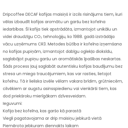
Dripcoffee DECAF kafijas maisiņš ir izcils risinājums tiem, kuri
vēlas izbaudīt kafijas aromātu un garšu bez kofeīna
iedarbības. Šī kafija tiek apstrādāta, izmantojot unikālu un
videi draudzīgu CO₂ tehnoloģiju, ko 1988. gadā izstrādāja
vācu uzņēmums CR3. Metodes būtība ir kofeīna izņemšana
no kafijas pupiņām, izmantojot dabīgu oglekļa dioksīdu,
saglabājot pupiņu garšu un aromātiskās īpašības neskartas.
Šāds process ļauj saglabāt autentisku kafijas baudījumu bez
stresa un miega traucējumiem, kas var rasties, lietojot
kofeīnu. Tā ir lieliska izvēle vēlam vakara brīdim, grūtniecēm,
cilvēkiem ar augstu asinsspiedienu vai vienkārši tiem, kas
dod priekšroku mierīgākam dzīvesveidam.
Ieguvumi:
Kafija bez kofeīna, kas garšo kā parastā
Viegli pagatavojama ar drip maisiņu jebkurā vietā
Piemērota jebkuram diennakts laikam