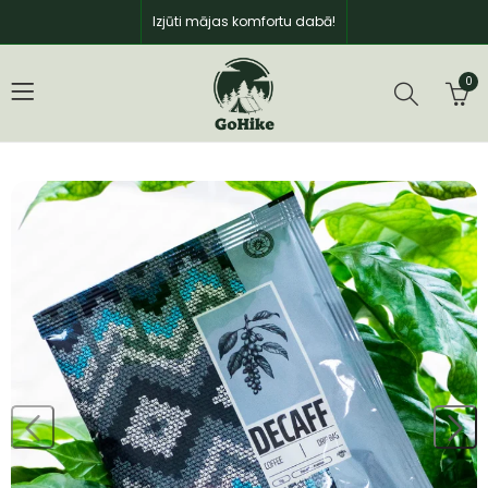
Izjūti mājas komfortu dabā!
0