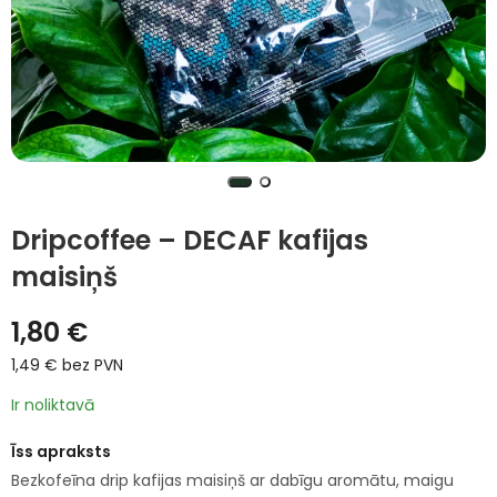
Dripcoffee – DECAF kafijas
maisiņš
1,80
€
1,49
€
bez PVN
Ir noliktavā
Īss apraksts
Bezkofeīna drip kafijas maisiņš ar dabīgu aromātu, maigu