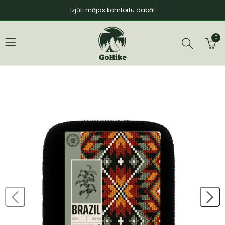
Izjūti mājas komfortu dabā!
0