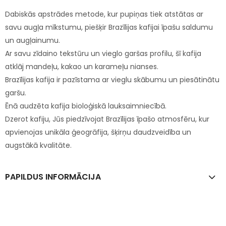
Dabiskās apstrādes metode, kur pupiņas tiek atstātas ar
savu augļa mīkstumu, piešķir Brazīlijas kafijai īpašu saldumu
un augļainumu.
Ar savu zīdaino tekstūru un vieglo garšas profilu, šī kafija
atklāj mandeļu, kakao un karameļu nianses.
Brazīlijas kafija ir pazīstama ar vieglu skābumu un piesātinātu
garšu.
Ēnā audzēta kafija bioloģiskā lauksaimniecībā.
Dzerot kafiju, Jūs piedzīvojat Brazīlijas īpašo atmosfēru, kur
apvienojas unikāla ģeogrāfija, šķirņu daudzveidība un
augstākā kvalitāte.
PAPILDUS INFORMĀCIJA