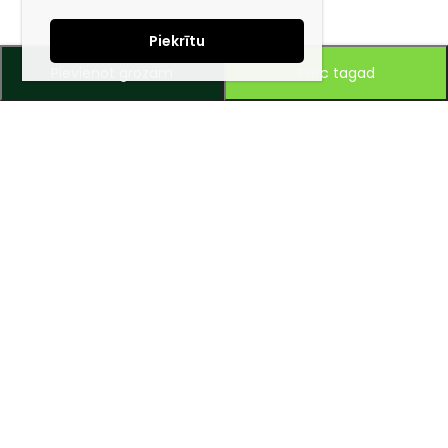
Piekrītu
Pievienot grozam
Pērc tagad
Piesakies jaunumiem e-pastā!
Saņem īpašos piedāvājumus un uzzini jaunumus ātrāk!
Mūsu mērķis – ikviena tūrista ceļojumu padarīt ērtu un drošu!
Zvaniet vai rakstiet mums, un ar prieku dalīsimies savā