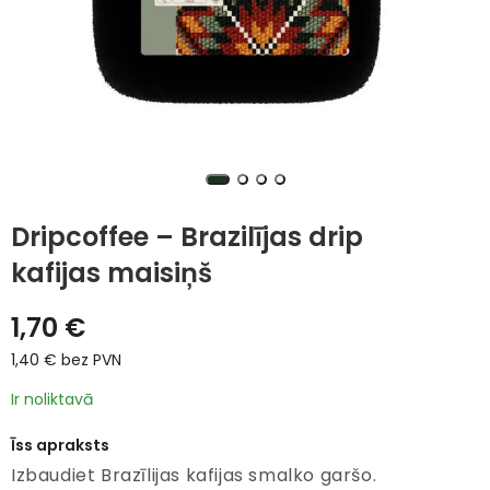
Dripcoffee – Brazilījas drip
kafijas maisiņš
1,70
€
1,40
€
bez PVN
Ir noliktavā
Īss apraksts
Izbaudiet Brazīlijas kafijas smalko garšo.