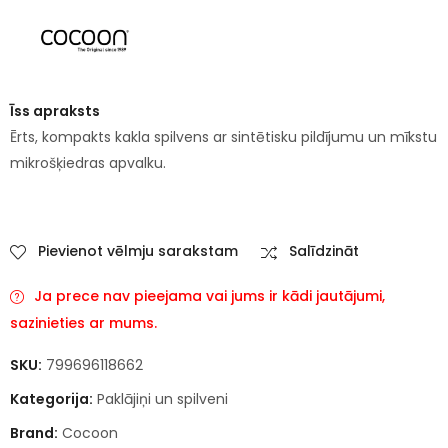
Īss apraksts
Ērts, kompakts kakla spilvens ar sintētisku pildījumu un mīkstu
mikrošķiedras apvalku.
Pievienot vēlmju sarakstam
Salīdzināt
Ja prece nav pieejama vai jums ir kādi jautājumi,
sazinieties ar mums.
SKU:
799696118662
Kategorija:
Paklājiņi un spilveni
Brand:
Cocoon