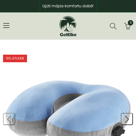
Izjūti mājas komfortu dabā!
0
15
% ATLAIDE