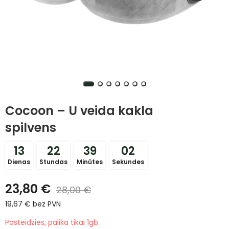
Cocoon – U veida kakla
spilvens
13
22
39
02
Dienas
Stundas
Minūtes
Sekundes
23,80
€
28,00
€
19,67
€
bez PVN
Pasteidzies, palika tikai 1gb.