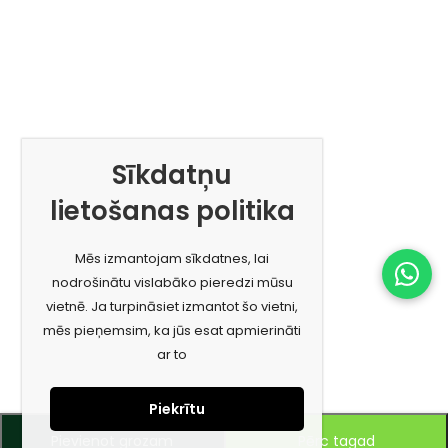
Sīkdatņu
lietošanas politika
Mēs izmantojam sīkdatnes, lai
nodrošinātu vislabāko pieredzi mūsu
vietnē. Ja turpināsiet izmantot šo vietni,
mēs pieņemsim, ka jūs esat apmierināti
ar to
Piekrītu
Pievienot grozam
Pērc tagad