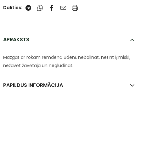
Dalīties:
APRAKSTS
Mazgāt ar rokām remdenā ūdenī, nebalināt, netīrīt ķīmiski,
nežāvēt žāvētājā un negludināt.
PAPILDUS INFORMĀCIJA