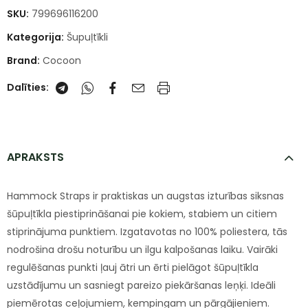
SKU:
799696116200
Kategorija:
Šupuļtīkli
Brand:
Cocoon
Dalīties:
APRAKSTS
Hammock Straps ir praktiskas un augstas izturības siksnas
šūpuļtīkla piestiprināšanai pie kokiem, stabiem un citiem
stiprinājuma punktiem. Izgatavotas no 100% poliestera, tās
nodrošina drošu noturību un ilgu kalpošanas laiku. Vairāki
regulēšanas punkti ļauj ātri un ērti pielāgot šūpuļtīkla
uzstādījumu un sasniegt pareizo piekāršanas leņķi. Ideāli
piemērotas ceļojumiem, kempingam un pārgājieniem.