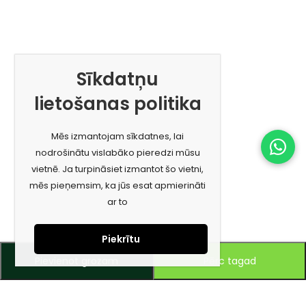
Sīkdatņu
lietošanas politika
Mēs izmantojam sīkdatnes, lai
nodrošinātu vislabāko pieredzi mūsu
vietnē. Ja turpināsiet izmantot šo vietni,
mēs pieņemsim, ka jūs esat apmierināti
ar to
Piekrītu
Pievienot grozam
Pērc tagad