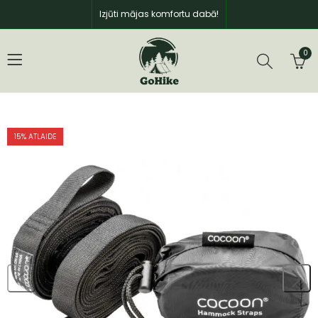
Izjūti mājas komfortu dabā!
0
15
% ATLAIDE