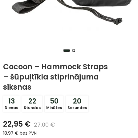
Cocoon – Hammock Straps
– šūpuļtīkla stiprinājuma
siksnas
13
22
50
20
Dienas
Stundas
Minūtes
Sekundes
22,95
€
27,00
€
18,97
€
bez PVN