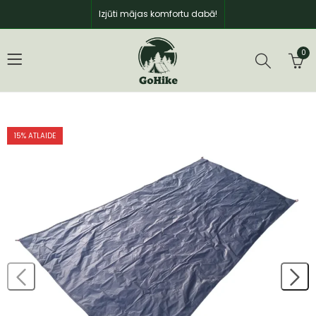
Izjūti mājas komfortu dabā!
0
15
% ATLAIDE