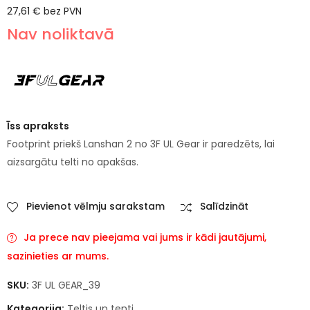
27,61
€
bez PVN
Nav noliktavā
Īss apraksts
Footprint priekš Lanshan 2 no 3F UL Gear ir paredzēts, lai
aizsargātu telti no apakšas.
Pievienot vēlmju sarakstam
Salīdzināt
Ja prece nav pieejama vai jums ir kādi jautājumi,
sazinieties ar mums.
SKU:
3F UL GEAR_39
Kategorija:
Teltis un tenti