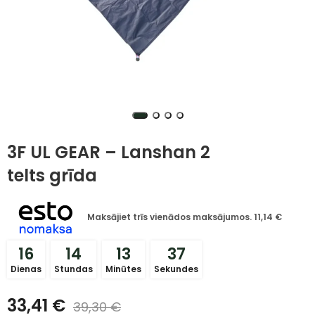
3F UL GEAR – Lanshan 2
telts grīda
Maksājiet trīs vienādos maksājumos.
11,14
€
16
14
13
36
Dienas
Stundas
Minūtes
Sekundes
33,41
€
39,30
€