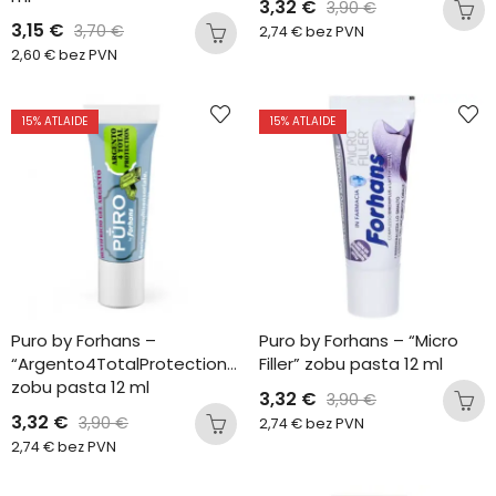
3,32
€
3,90
€
3,15
€
3,70
€
2,74
€
bez PVN
2,60
€
bez PVN
15
% ATLAIDE
15
% ATLAIDE
Puro by Forhans – 
Puro by Forhans – “Micro 
“Argento4TotalProtection” 
Filler” zobu pasta 12 ml
zobu pasta 12 ml
3,32
€
3,90
€
3,32
€
3,90
€
2,74
€
bez PVN
2,74
€
bez PVN