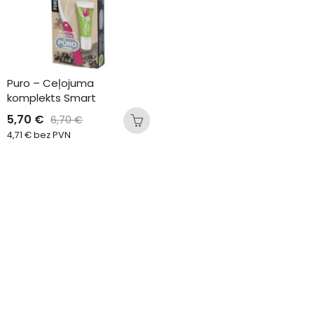
Puro – Ceļojuma 
komplekts Smart
5,70
€
6,70
€
4,71
€
bez PVN