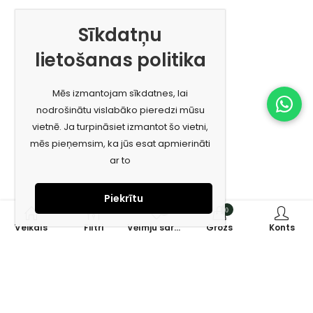
Sīkdatņu
lietošanas politika
Mēs izmantojam sīkdatnes, lai
nodrošinātu vislabāko pieredzi mūsu
vietnē. Ja turpināsiet izmantot šo vietni,
mēs pieņemsim, ka jūs esat apmierināti
ar to
Piekrītu
0
0
Veikals
Filtri
Vēlmju saraksts
Grozs
Konts