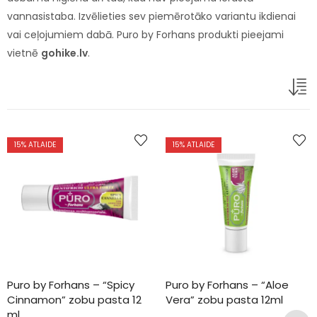
vannasistaba. Izvēlieties sev piemērotāko variantu ikdienai
vai ceļojumiem dabā. Puro by Forhans produkti pieejami
vietnē
gohike.lv
.
15
% ATLAIDE
15
% ATLAIDE
Puro by Forhans – “Spicy 
Puro by Forhans – “Aloe 
Cinnamon” zobu pasta 12 
Vera” zobu pasta 12ml
ml