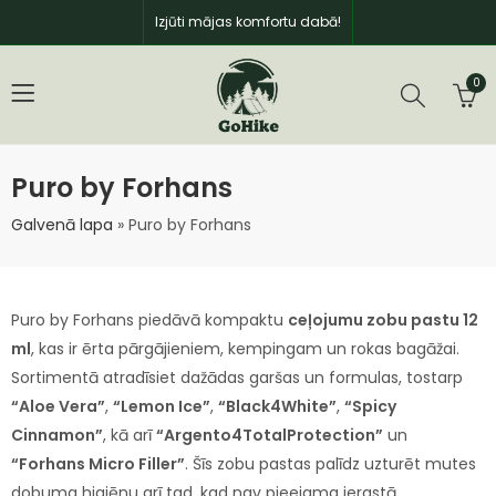
Izjūti mājas komfortu dabā!
0
Puro by Forhans
Galvenā lapa
»
Puro by Forhans
Puro by Forhans piedāvā kompaktu
ceļojumu zobu pastu 12
ml
, kas ir ērta pārgājieniem, kempingam un rokas bagāžai.
Sortimentā atradīsiet dažādas garšas un formulas, tostarp
“Aloe Vera”
,
“Lemon Ice”
,
“Black4White”
,
“Spicy
Cinnamon”
, kā arī
“Argento4TotalProtection”
un
“Forhans Micro Filler”
. Šīs zobu pastas palīdz uzturēt mutes
dobuma higiēnu arī tad, kad nav pieejama ierastā