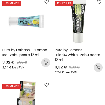
15
% ATLAIDE
15
% ATLAIDE
Puro by Forhans – “Lemon 
Puro by Forhans – 
Ice” zobu paste 12 ml
“Black4White” zobu pasta 
12 ml
3,32
€
3,90
€
3,32
€
3,90
€
2,74
€
bez PVN
2,74
€
bez PVN
15
% ATLAIDE