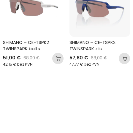
SHIMANO – CE-TSPK2 
SHIMANO – CE-TSPK2 
TWINSPARK balts
TWINSPARK zils
51,00
€
57,80
€
68,00
€
68,00
€
42,15
€
bez PVN
47,77
€
bez PVN