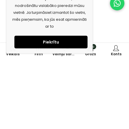
nodrošinātu vislabāko pieredzi mūsu
vietnē. Ja turpināsiet izmantot šo vietni,
mēs pieņemsim, ka jūs esat apmierināti
ar to
Piekrītu
0
0
Veikals
Filtri
Vēlmju saraksts
Grozs
Konts
Piesakies jaunumiem e-pastā!
Saņem īpašos piedāvājumus un uzzini jaunumus ātrāk!