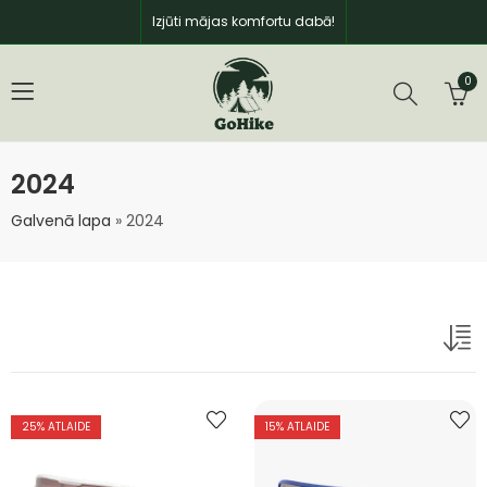
Izjūti mājas komfortu dabā!
0
2024
Galvenā lapa
»
2024
25
% ATLAIDE
15
% ATLAIDE