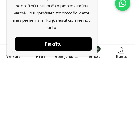
nodrošinātu vislabāko pieredzi mūsu
vietnē. Ja turpināsiet izmantot šo vietni,
mēs pieņemsim, ka jūs esat apmierināti
ar to
Piekrītu
0
0
Veikals
Filtri
Vēlmju saraksts
Grozs
Konts
Piesakies jaunumiem e-pastā!
Saņem īpašos piedāvājumus un uzzini jaunumus ātrāk!