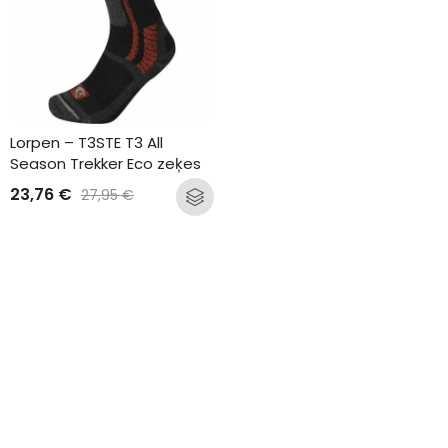
Lorpen – T3STE T3 All 
Season Trekker Eco zeķes
23,76
€
27,95
€