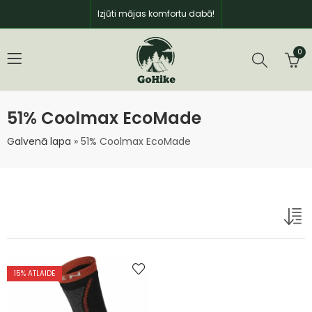
Izjūti mājas komfortu dabā!
0
51% Coolmax EcoMade
Galvenā lapa
»
51% Coolmax EcoMade
15
% ATLAIDE