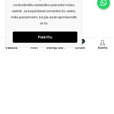
nodrošinātu vislabāko pieredzi mūsu
vietnē. Ja turpināsiet izmantot šo vietni,
mēs pieņemsim, ka jūs esat apmierināti
ar to
Piekrītu
0
0
Veikals
Filtri
Vēlmju saraksts
Grozs
Konts
Piesakies jaunumiem e-pastā!
Saņem īpašos piedāvājumus un uzzini jaunumus ātrāk!