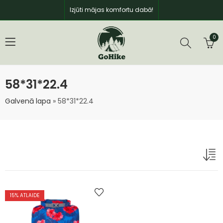
Izjūti mājas komfortu dabā!
0
58*31*22.4
Galvenā lapa
»
58*31*22.4
15
% ATLAIDE