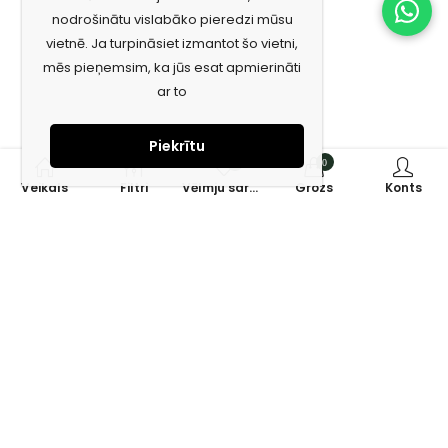
nodrošinātu vislabāko pieredzi mūsu
vietnē. Ja turpināsiet izmantot šo vietni,
mēs pieņemsim, ka jūs esat apmierināti
ar to
Piekrītu
0
0
Veikals
Filtri
Vēlmju saraksts
Grozs
Konts
Piesakies jaunumiem e-pastā!
Saņem īpašos piedāvājumus un uzzini jaunumus ātrāk!