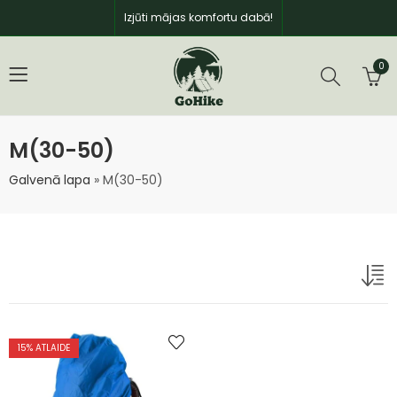
Izjūti mājas komfortu dabā!
0
M(30-50)
Galvenā lapa
»
M(30-50)
15
% ATLAIDE