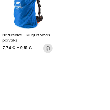
Naturehike – Mugursomas 
pārvalks
7,74
€
–
9,61
€