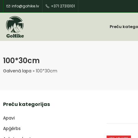
info@gohike.lv
+371 27313101
Preču katego
100*30cm
Galvenā lapa
»
100*30cm
Preču kategorijas
Apavi
Apģērbs