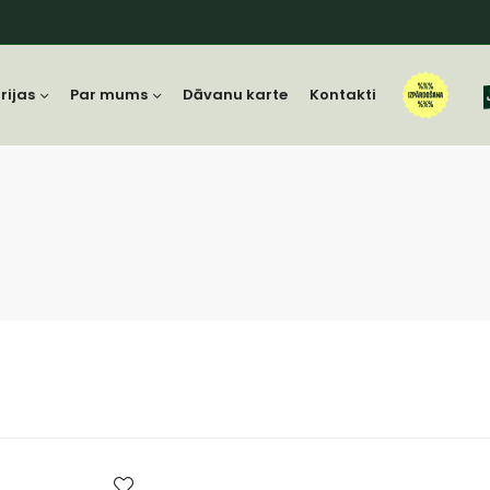
rijas
Par mums
Dāvanu karte
Kontakti