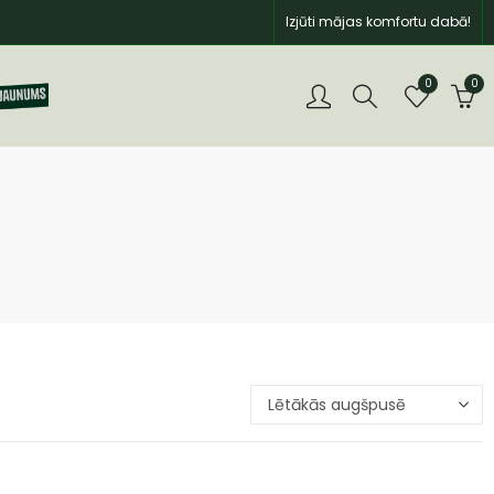
Izjūti mājas komfortu dabā!
0
0