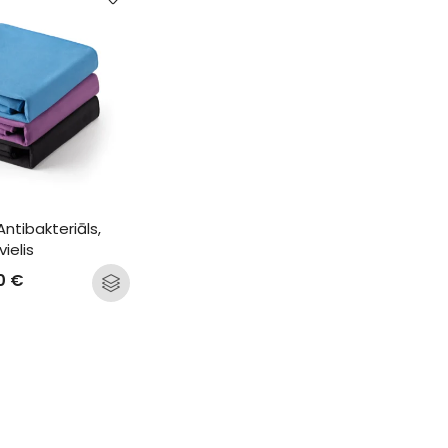
ntibakteriāls, 
ielis
30
€