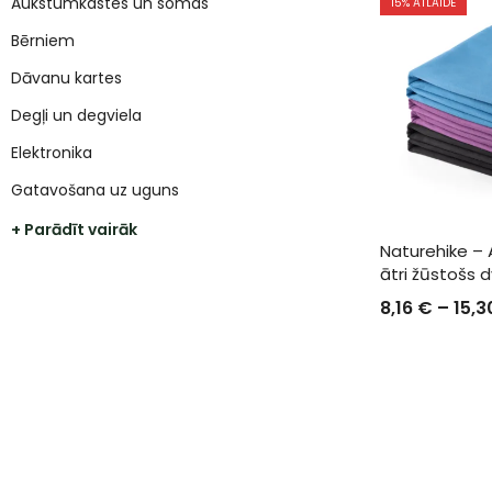
Aukstumkastes un somas
15
% ATLAIDE
Bērniem
Dāvanu kartes
Degļi un degviela
Elektronika
Gatavošana uz uguns
+ Parādīt vairāk
Naturehike – A
ātri žūstošs dv
8,16
€
–
15,