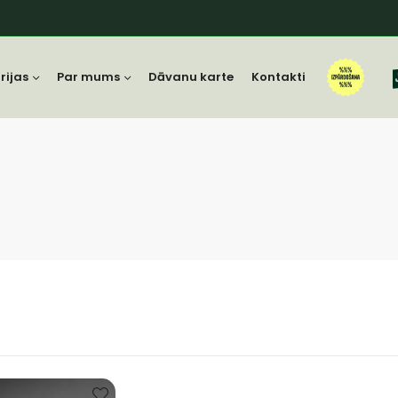
rijas
Par mums
Dāvanu karte
Kontakti