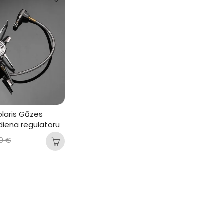
olaris Gāzes 
ediena regulatoru
90
€
N