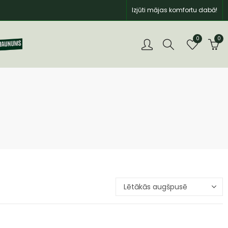
Izjūti mājas komfortu dabā!
0
0