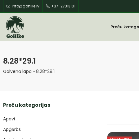
info@gohike.lv
+371 27313101
Preču katego
8.28*29.1
Galvenā lapa
»
8.28*29.1
Preču kategorijas
Apavi
Apģērbs