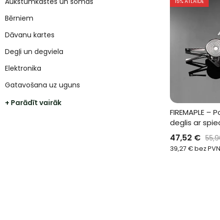
Aukstumkastes un somas
15
% ATLAIDE
Bērniem
Dāvanu kartes
Degļi un degviela
Elektronika
Gatavošana uz uguns
+ Parādīt vairāk
FIREMAPLE – P
deglis ar spi
47,52
€
55,
39,27
€
bez PV