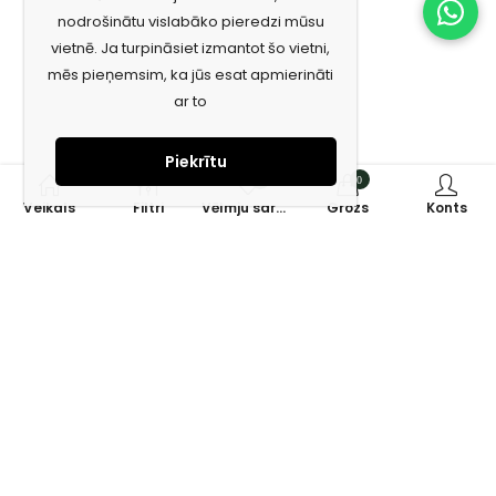
nodrošinātu vislabāko pieredzi mūsu
vietnē. Ja turpināsiet izmantot šo vietni,
mēs pieņemsim, ka jūs esat apmierināti
ar to
Piekrītu
0
0
Veikals
Filtri
Vēlmju saraksts
Grozs
Konts
Piesakies jaunumiem e-pastā!
Saņem īpašos piedāvājumus un uzzini jaunumus ātrāk!