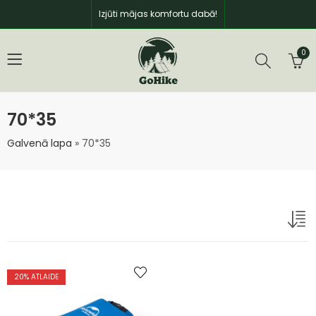
Izjūti mājas komfortu dabā!
0
70*35
Galvenā lapa
»
70*35
20
% ATLAIDE