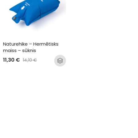
Naturehike – Hermētisks 
maiss – sūknis
11,30
€
14,10
€