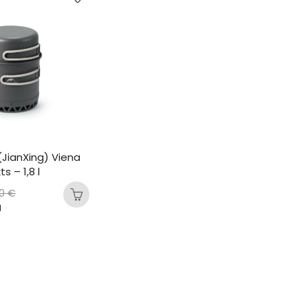
(JianXing) Viena 
s – 1,8 l
60
€
N