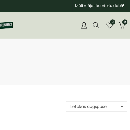
Izjūti mājas komfortu dabā!
0
0