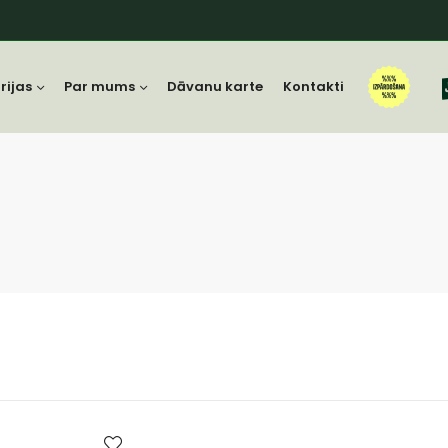
rijas
Par mums
Dāvanu karte
Kontakti