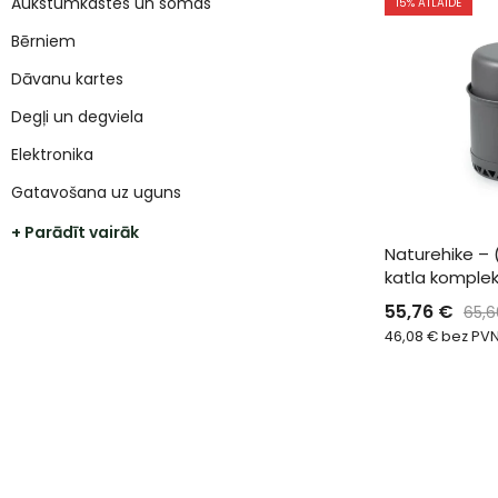
Aukstumkastes un somas
15
% ATLAIDE
Bērniem
Dāvanu kartes
Degļi un degviela
Elektronika
Gatavošana uz uguns
+ Parādīt vairāk
Naturehike – 
katla komplekt
55,76
€
65,
46,08
€
bez PV