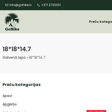
info@gohike.lv
+371 27313101
Preču katego
18*18*14.7
Galvenā lapa
»
18*18*14.7
Preču kategorijas
Apavi
Apģērbs