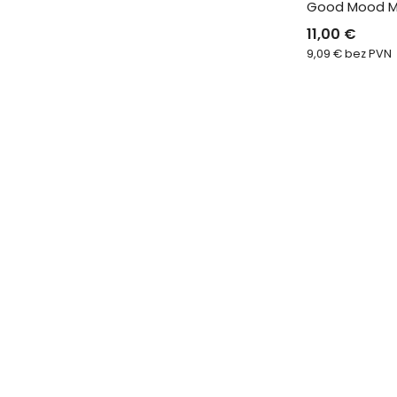
Good Mood Me
11,00
€
9,09
€
bez PVN