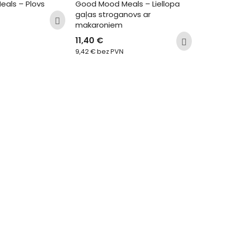
als – Plovs
Good Mood Meals – Liellopa 
gaļas stroganovs ar 
makaroniem
11,40
€
9,42
€
bez PVN