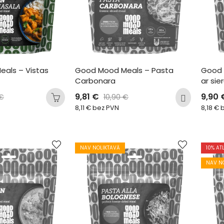
als – Vistas 
Good Mood Meals – Pasta 
Good 
Carbonara
ar sie
9,81
€
9,90
€
10,90
€
8,11
€
bez PVN
8,18
€
b
NAV NOLIKTAVĀ
10
% AT
NAV N