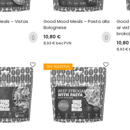
als – Vistas 
Good Mood Meals – Pasta alla 
Good 
Bolognese
ar vis
broko
10,80
€
10,80
8,93
€
bez PVN
8,93
€
NAV NOLIKTAVĀ