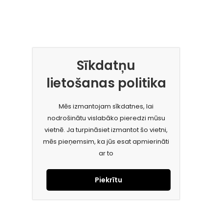
Sīkdatņu
lietošanas politika
Mēs izmantojam sīkdatnes, lai
nodrošinātu vislabāko pieredzi mūsu
vietnē. Ja turpināsiet izmantot šo vietni,
mēs pieņemsim, ka jūs esat apmierināti
ar to
Piekrītu