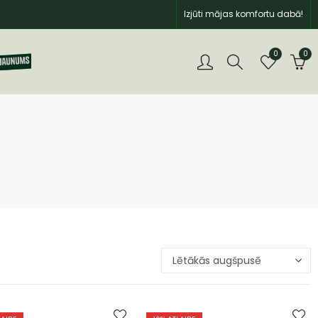
Izjūti mājas komfortu dabā!
0
0