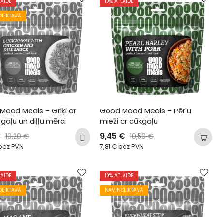
LAIDE
10
% ATLAIDE
OLIKTAVĀ
ood Meals – Griķi ar 
Good Mood Meals – Pērļu 
 gaļu un diļļu mērci
mieži ar cūkgaļu
€
9,45
€
10,20
€
10,50
€
bez PVN
7,81
€
bez PVN
LAIDE
10
% ATLAIDE
OLIKTAVĀ
NAV NOLIKTAVĀ