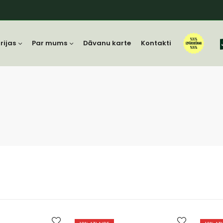
rijas
Par mums
Dāvanu karte
Kontakti