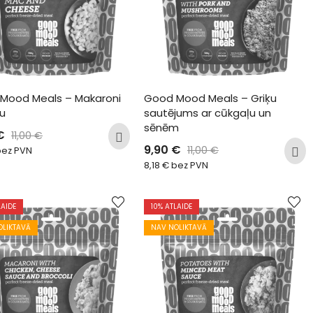
Mood Meals – Makaroni 
Good Mood Meals – Griķu 
ru
sautējums ar cūkgaļu un 
sēnēm
€
11,00
€
9,90
€
11,00
€
ez PVN
8,18
€
bez PVN
LAIDE
10
% ATLAIDE
OLIKTAVĀ
NAV NOLIKTAVĀ