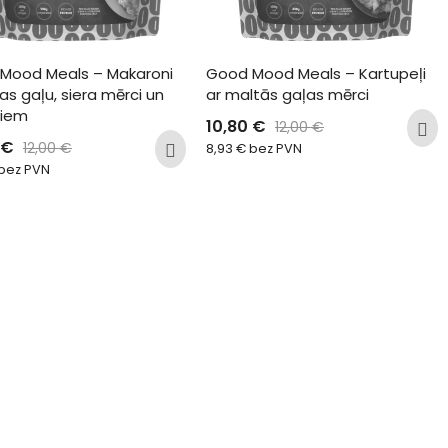
Mood Meals – Makaroni 
Good Mood Meals – Kartupeļi 
tas gaļu, siera mērci un 
ar maltās gaļas mērci
ļiem
10,80
€
12,00
€
€
12,00
€
8,93
€
bez PVN
bez PVN