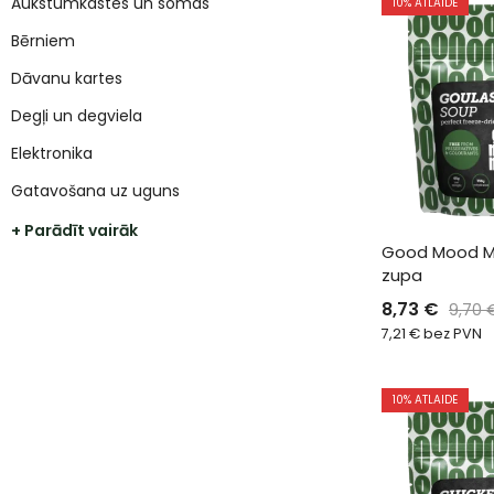
Aukstumkastes un somas
10
% ATLAIDE
Bērniem
Dāvanu kartes
Degļi un degviela
Elektronika
Gatavošana uz uguns
+ Parādīt vairāk
Good Mood Me
zupa
8,73
€
9,70
7,21
€
bez PVN
10
% ATLAIDE