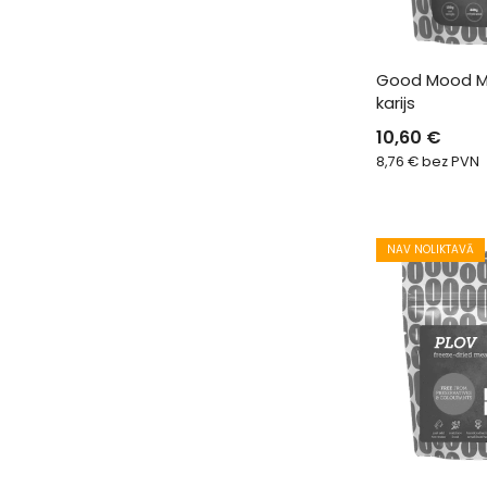
Good Mood Me
karijs
10,60
€
8,76
€
bez PVN
NAV NOLIKTAVĀ