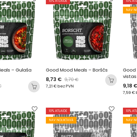
10
% ATLAIDE
10
% AT
NAV N
als – Gulaša 
Good Mood Meals – Borščs
Good M
vistas
8,73
€
9,70
€
9,18
€
7,21
€
bez PVN
7,59
€
10
% ATLAIDE
10
% AT
NAV NOLIKTAVĀ
NAV N