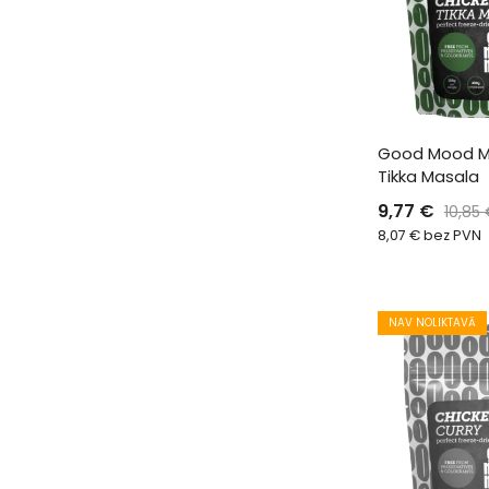
Good Mood Me
Tikka Masala
9,77
€
10,85
8,07
€
bez PVN
NAV NOLIKTAVĀ