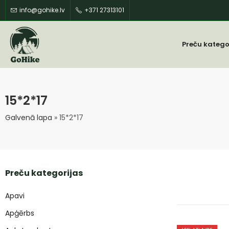
info@gohike.lv
+371 27313101
Preču katego
15*2*17
Galvenā lapa
»
15*2*17
Preču kategorijas
Apavi
Apģērbs