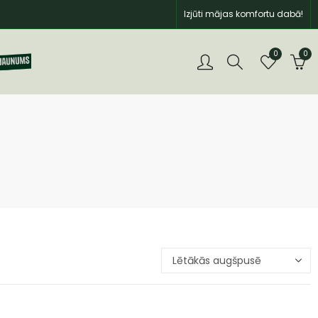
Izjūti mājas komfortu dabā!
0
0