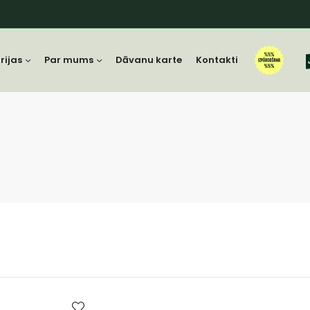
rijas
Par mums
Dāvanu karte
Kontakti