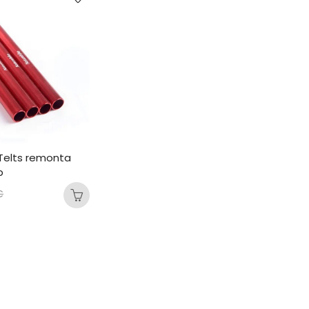
Telts remonta 
b
€