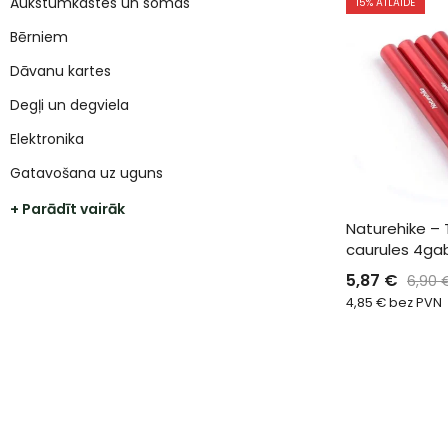
Aukstumkastes un somas
15
% ATLAIDE
Bērniem
Dāvanu kartes
Degļi un degviela
Elektronika
Gatavošana uz uguns
+ Parādīt vairāk
Naturehike – 
caurules 4ga
5,87
€
6,90
4,85
€
bez PVN