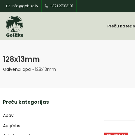
info@gohike.lv
+371 27313101
Preču katego
128x13mm
Galvenā lapa
»
128x13mm
Preču kategorijas
Apavi
Apģērbs