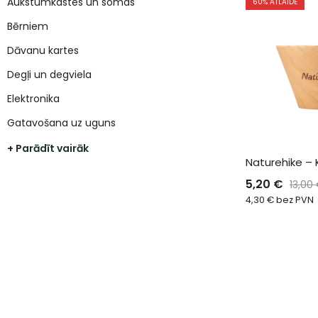
Aukstumkastes un somas
60
% ATLAIDE
Bērniem
Dāvanu kartes
Degļi un degviela
Elektronika
Gatavošana uz uguns
+ Parādīt vairāk
Naturehike –
5,20
€
13,00
4,30
€
bez PVN