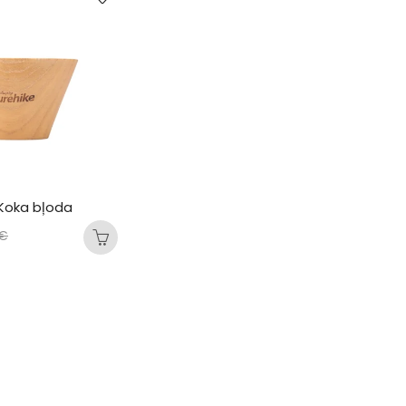
 Koka bļoda
€