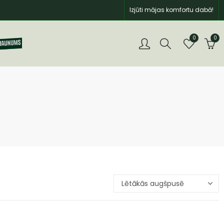
Izjūti mājas komfortu dabā!
0
0