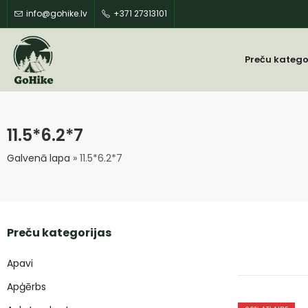
info@gohike.lv
+371 27313101
Preču katego
11.5*6.2*7
Galvenā lapa
»
11.5*6.2*7
Preču kategorijas
Apavi
Apģērbs