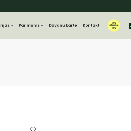
rijas
Par mums
Dāvanu karte
Kontakti