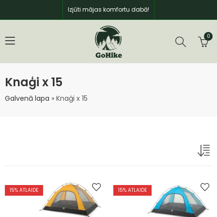
Izjūti mājas komfortu dabā!
0
Knaģi x 15
Galvenā lapa
»
Knaģi x 15
15
% ATLAIDE
15
% ATLAIDE