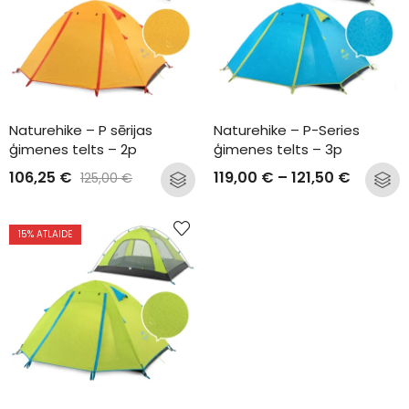
Naturehike – P sērijas 
Naturehike – P-Series 
ģimenes telts – 2p
ģimenes telts – 3p
106,25
€
119,00
€
–
121,50
€
125,00
€
15
% ATLAIDE