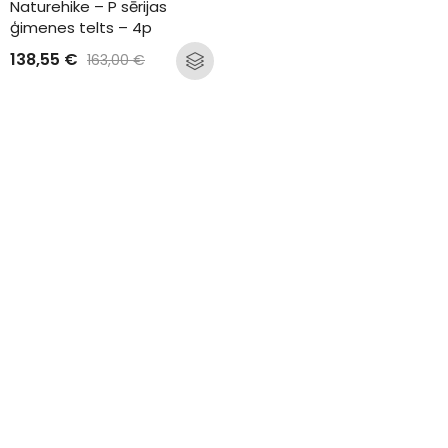
Naturehike – P sērijas 
ģimenes telts – 4p
138,55
€
163,00
€