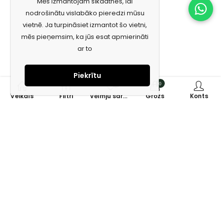
Mēs izmantojam sīkdatnes, lai
nodrošinātu vislabāko pieredzi mūsu
vietnē. Ja turpināsiet izmantot šo vietni,
mēs pieņemsim, ka jūs esat apmierināti
ar to
Piekrītu
0
0
Veikals
Filtri
Vēlmju saraksts
Grozs
Konts
Piesakies jaunumiem e-pastā!
Saņem īpašos piedāvājumus un uzzini jaunumus ātrāk!