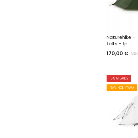
Naturehike – T
telts – 1p
170,00
€
20
15
% ATLAIDE
NAV NOLIKTAVĀ