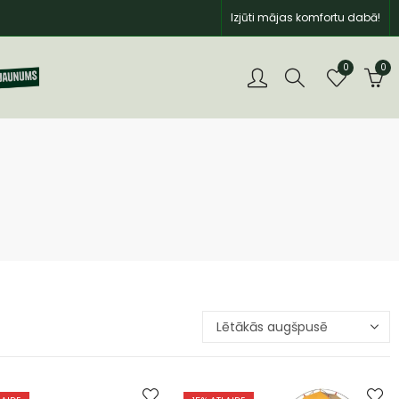
Izjūti mājas komfortu dabā!
0
0