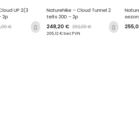
Cloud UP 2(3 
Naturehike – Cloud Tunnel 2 
Nature
– 2p
telts 20D – 2p
sezon
248,20
€
255,
0,00
€
292,00
€
205,12
€
bez PVN