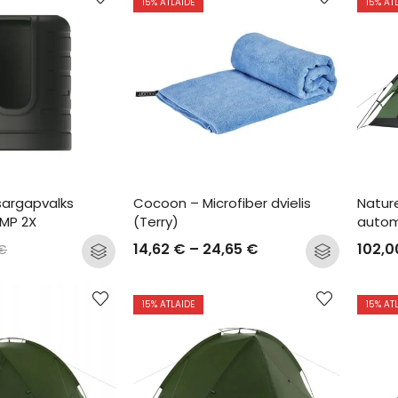
15
% ATLAIDE
15
% AT
sargapvalks 
Cocoon – Microfiber dvielis 
Natur
UMP 2X
(Terry)
autom
14,62
€
–
24,65
€
102,
€
15
% ATLAIDE
15
% AT