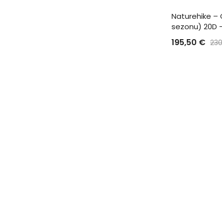
Naturehike – 
sezonu) 20D 
195,50
€
23