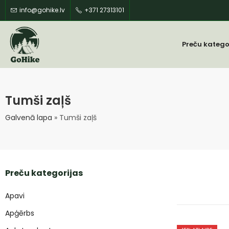
info@gohike.lv
+371 27313101
Preču katego
Tumši zaļš
Galvenā lapa
»
Tumši zaļš
Preču kategorijas
Apavi
Apģērbs