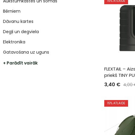
Aukstumkastes un somas
15
% ATLAIDE
Bērniem
Dāvanu kartes
Degļi un degviela
Elektronika
Gatavošana uz uguns
+ Parādīt vairāk
FLEXTAIL – Aiz
priekš TINY P
3,40
€
4,00
15
% ATLAIDE