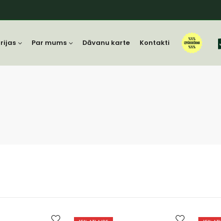
rijas
Par mums
Dāvanu karte
Kontakti