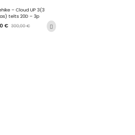
hike – Cloud UP 3(3 
as) telts 20D – 3p
00
€
300,00
€