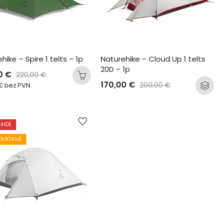
hike – Spire 1 telts – 1p
Naturehike – Cloud Up 1 telts 
20D – 1p
00
€
220,00
€
170,00
€
200,00
€
€
bez PVN
LAIDE
OLIKTAVĀ