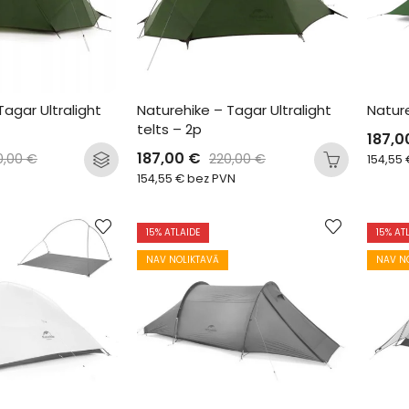
agar Ultralight 
Naturehike – Tagar Ultralight 
Nature
telts – 2p
187,
187,00
€
0,00
€
220,00
€
154,55
154,55
€
bez PVN
15
% ATLAIDE
15
% AT
NAV NOLIKTAVĀ
NAV N