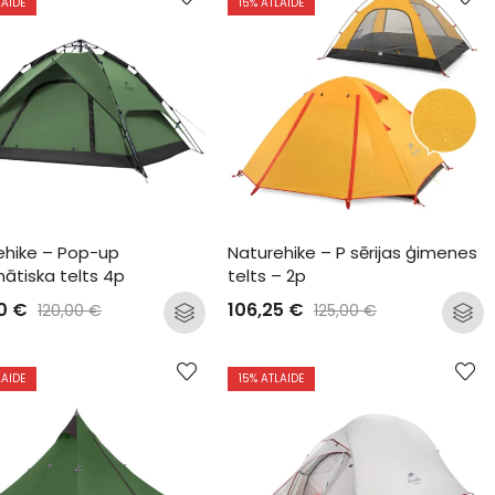
LAIDE
15
% ATLAIDE
ehike – Pop-up 
Naturehike – P sērijas ģimenes 
ātiska telts 4p
telts – 2p
00
€
106,25
€
120,00
€
125,00
€
LAIDE
15
% ATLAIDE