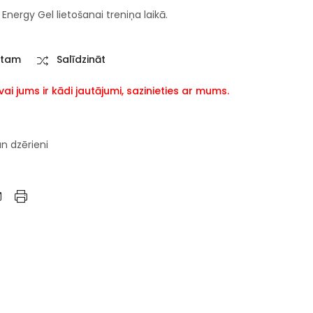
Energy Gel lietošanai treniņa laikā.
stam
Salīdzināt
i jums ir kādi jautājumi, sazinieties ar mums.
un dzērieni