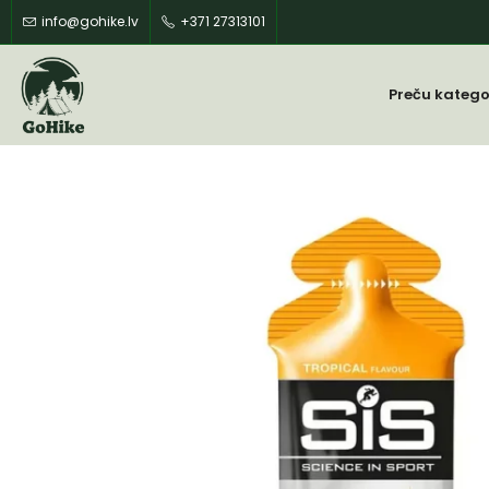
info@gohike.lv
+371 27313101
Preču katego