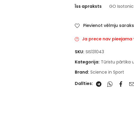
Īss apraksts
GO Isotonic 
Pievienot vēlmju sarak
Ja prece nav pieejama va
SKU:
SIS131043
Kategorija:
Tūristu pārtika 
Brand:
Science in Sport
Dalīties: