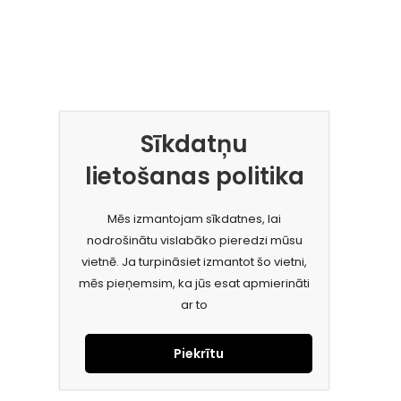
Sīkdatņu
lietošanas politika
Mēs izmantojam sīkdatnes, lai
nodrošinātu vislabāko pieredzi mūsu
vietnē. Ja turpināsiet izmantot šo vietni,
mēs pieņemsim, ka jūs esat apmierināti
ar to
Piekrītu