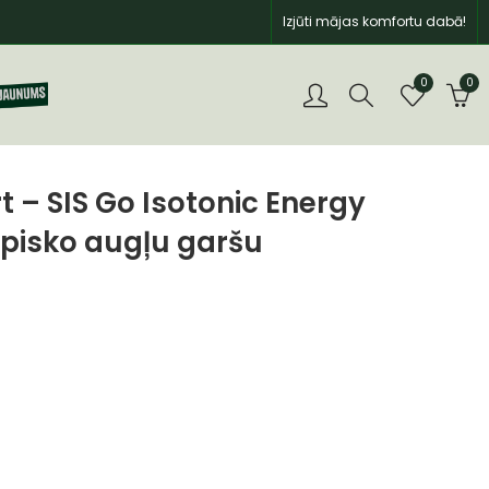
Izjūti mājas komfortu dabā!
0
0
t – SIS Go Isotonic Energy
opisko augļu garšu