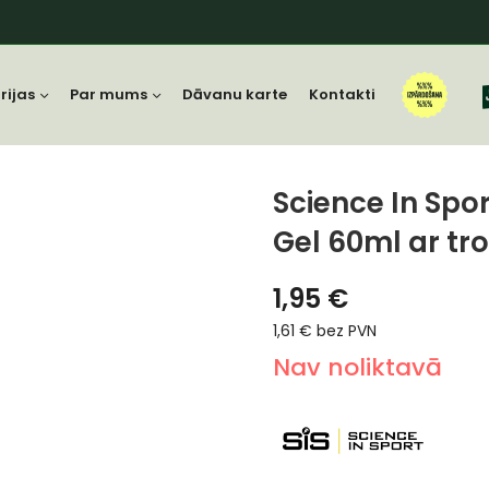
rijas
Par mums
Dāvanu karte
Kontakti
Science In Spor
Gel 60ml ar tr
1,95
€
1,61
€
bez PVN
Nav noliktavā