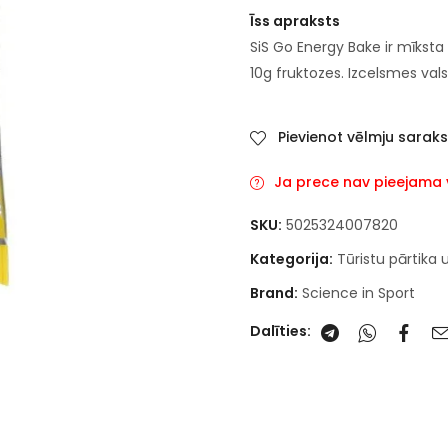
Īss apraksts
SiS Go Energy Bake ir mīksta 
10g fruktozes. Izcelsmes vals
Pievienot vēlmju sarak
Ja prece nav pieejama va
SKU:
5025324007820
Kategorija:
Tūristu pārtika 
Brand:
Science in Sport
Dalīties: