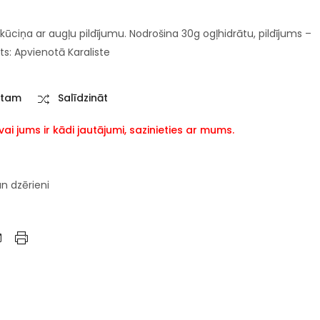
kūciņa ar augļu pildījumu. Nodrošina 30g ogļhidrātu, pildījums –
ts: Apvienotā Karaliste
stam
Salīdzināt
i jums ir kādi jautājumi, sazinieties ar mums.
un dzērieni