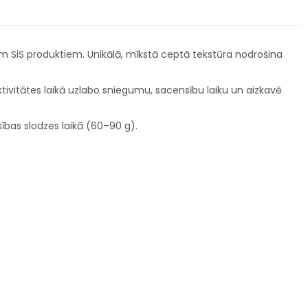
em SiS produktiem. Unikālā, mīkstā ceptā tekstūra nodrošina
tivitātes laikā uzlabo sniegumu, sacensību laiku un aizkavē
sības slodzes laikā (60–90 g).