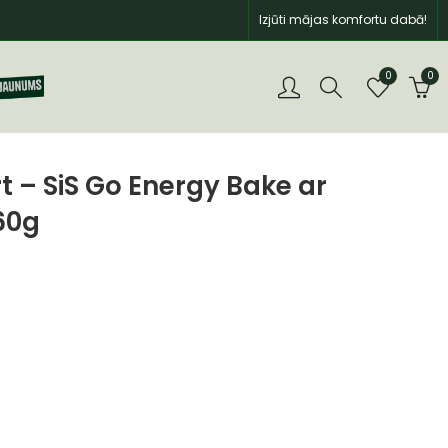
Izjūti mājas komfortu dabā!
0
0
t – SiS Go Energy Bake ar
60g