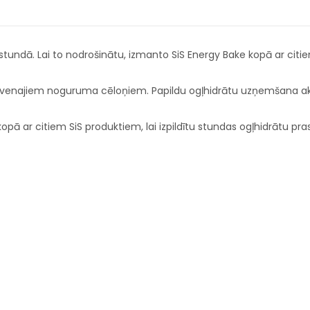
 stundā. Lai to nodrošinātu, izmanto SiS Energy Bake kopā ar citi
o galvenajiem noguruma cēloņiem. Papildu ogļhidrātu uzņemšana ak
kopā ar citiem SiS produktiem, lai izpildītu stundas ogļhidrātu pra