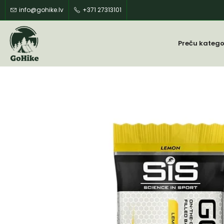
info@gohike.lv
+371 27313101
Preču katego