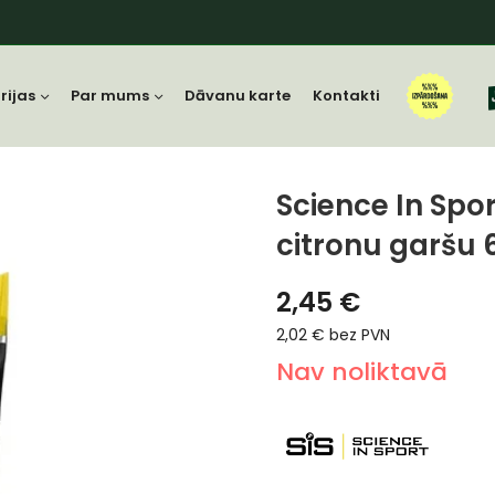
rijas
Par mums
Dāvanu karte
Kontakti
Science In Spor
citronu garšu 
2,45
€
2,02
€
bez PVN
Nav noliktavā