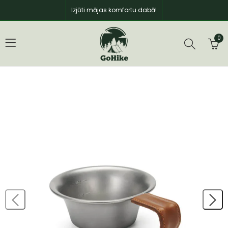
Izjūti mājas komfortu dabā!
0