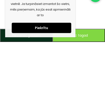
vietnē. Ja turpināsiet izmantot šo vietni,
mēs pieņemsim, ka jūs esat apmierināti
ar to
Piekrītu
Pievienot grozam
Pērc tagad
Piesakies jaunumiem e-pastā!
Saņem īpašos piedāvājumus un uzzini jaunumus ātrāk!