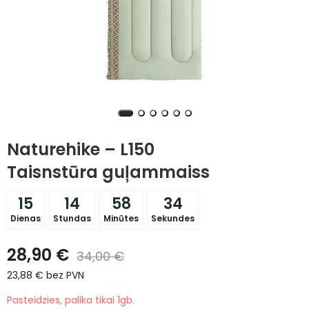
Naturehike – L150
Taisnstūra guļammaiss
15
14
58
33
Dienas
Stundas
Minūtes
Sekundes
28,90
€
34,00
€
23,88
€
bez PVN
Pasteidzies, palika tikai 1gb.