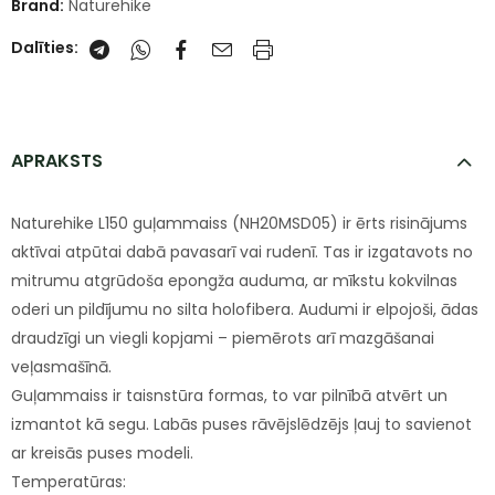
Brand:
Naturehike
Dalīties:
APRAKSTS
Naturehike L150 guļammaiss (NH20MSD05) ir ērts risinājums
aktīvai atpūtai dabā pavasarī vai rudenī. Tas ir izgatavots no
mitrumu atgrūdoša epongža auduma, ar mīkstu kokvilnas
oderi un pildījumu no silta holofibera. Audumi ir elpojoši, ādas
draudzīgi un viegli kopjami – piemērots arī mazgāšanai
veļasmašīnā.
Guļammaiss ir taisnstūra formas, to var pilnībā atvērt un
izmantot kā segu. Labās puses rāvējslēdzējs ļauj to savienot
ar kreisās puses modeli.
Temperatūras: