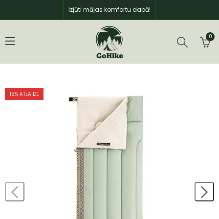
Izjūti mājas komfortu dabā!
0
15
% ATLAIDE