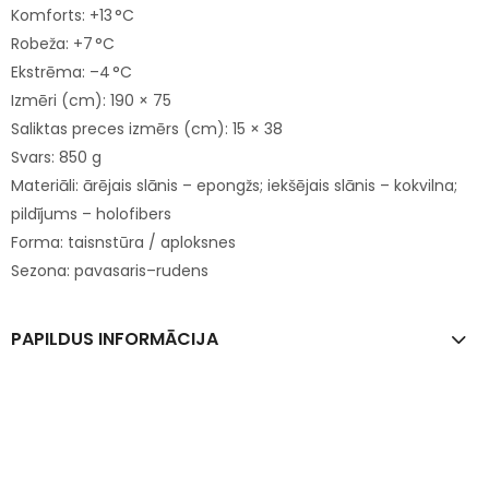
Komforts: +13 °C
Robeža: +7 °C
Ekstrēma: –4 °C
Izmēri (cm): 190 × 75
Saliktas preces izmērs (cm): 15 × 38
Svars: 850 g
Materiāli: ārējais slānis – epongžs; iekšējais slānis – kokvilna;
pildījums – holofibers
Forma: taisnstūra / aploksnes
Sezona: pavasaris–rudens
PAPILDUS INFORMĀCIJA