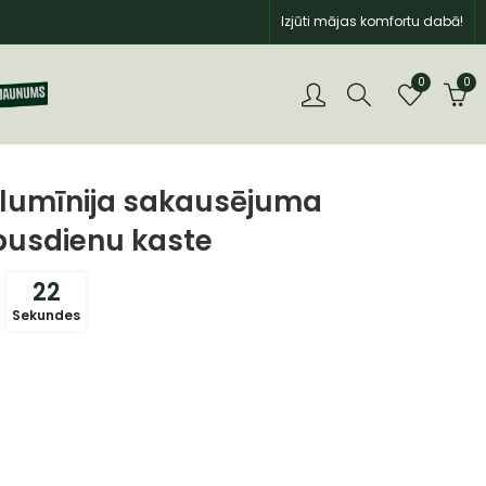
Izjūti mājas komfortu dabā!
0
0
Alumīnija sakausējuma
pusdienu kaste
21
Sekundes