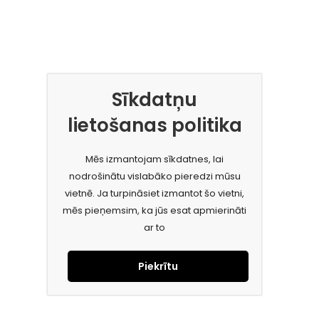
Sīkdatņu
lietošanas politika
Mēs izmantojam sīkdatnes, lai
nodrošinātu vislabāko pieredzi mūsu
vietnē. Ja turpināsiet izmantot šo vietni,
mēs pieņemsim, ka jūs esat apmierināti
ar to
Piekrītu