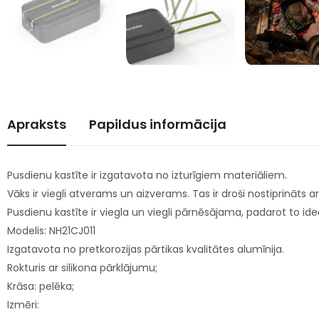
Apraksts
Papildus informācija
Pusdienu kastīte ir izgatavota no izturīgiem materiāliem.
Vāks ir viegli atverams un aizverams. Tas ir droši nostiprināts a
Pusdienu kastīte ir viegla un viegli pārnēsājama, padarot to i
Modelis: NH21CJ011
Izgatavota no pretkorozijas pārtikas kvalitātes alumīnija.
Rokturis ar silikona pārklājumu;
Krāsa: pelēka;
Izmēri: