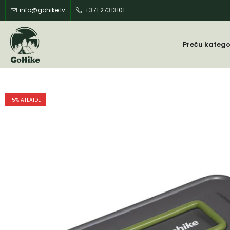
info@gohike.lv
+371 27313101
Preču katego
15
% ATLAIDE