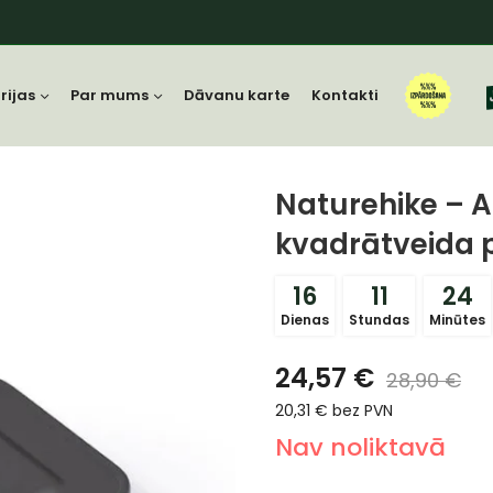
rijas
Par mums
Dāvanu karte
Kontakti
Naturehike – 
kvadrātveida 
16
11
24
Dienas
Stundas
Minūtes
24,57
€
28,90
€
20,31
€
bez PVN
Nav noliktavā