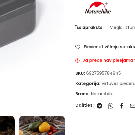
Īss apraksts
Viegla, iztu
Pievienot vēlmju sarak
Ja prece nav pieejama va
SKU:
6927595784945
Kategorija:
Virtuves pieder
Brand:
Naturehike
Dalīties: