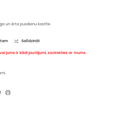
rīga un ērta pusdienu kastīte.
stam
Salīdzināt
i jums ir kādi jautājumi, sazinieties ar mums.
umi