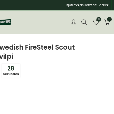
Izjūti mājas komfortu dabā!
0
0
Swedish FireSteel Scout
vilpi
26
Sekundes