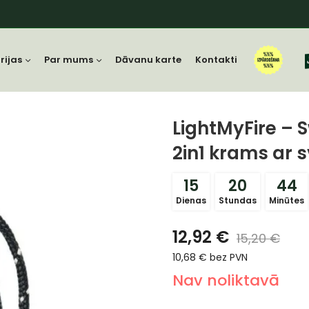
rijas
Par mums
Dāvanu karte
Kontakti
LightMyFire – 
2in1 krams ar s
15
20
44
Dienas
Stundas
Minūtes
12,92
€
15,20
€
10,68
€
bez PVN
Nav noliktavā