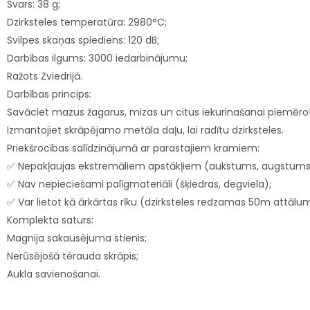
Svars: 38 g;
Dzirksteles temperatūra: 2980°C;
Svilpes skaņas spiediens: 120 dB;
Darbības ilgums: 3000 iedarbinājumu;
Ražots Zviedrijā.
Darbības princips:
Savāciet mazus žagarus, mizas un citus iekurinašanai piemēro
Izmantojiet skrāpējamo metāla daļu, lai radītu dzirksteles.
Priekšrocības salīdzinājumā ar parastajiem kramiem:
✅ Nepakļaujas ekstremāliem apstākļiem (aukstums, augstums
✅ Nav nepieciešami palīgmateriāli (šķiedras, degviela);
✅ Var lietot kā ārkārtas rīku (dzirksteles redzamas 50m attālu
Komplekta saturs:
Magnija sakausējuma stienis;
Nerūsējošā tērauda skrāpis;
Aukla savienošanai.