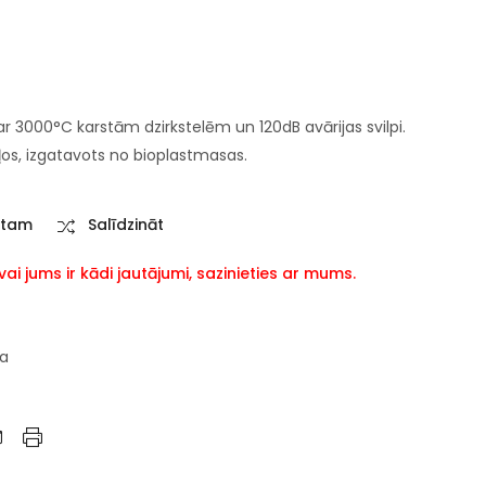
r 3000°C karstām dzirkstelēm un 120dB avārijas svilpi.
ļos, izgatavots no bioplastmasas.
stam
Salīdzināt
i jums ir kādi jautājumi, sazinieties ar mums.
la