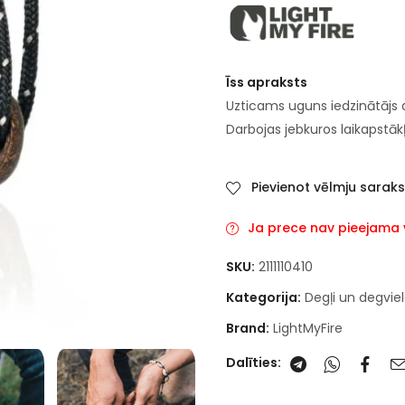
Īss apraksts
Uzticams uguns iedzinātājs a
Darbojas jebkuros laikapstāk
Pievienot vēlmju sarak
Ja prece nav pieejama va
SKU:
2111110410
Kategorija:
Degļi un degvie
Brand:
LightMyFire
Dalīties: