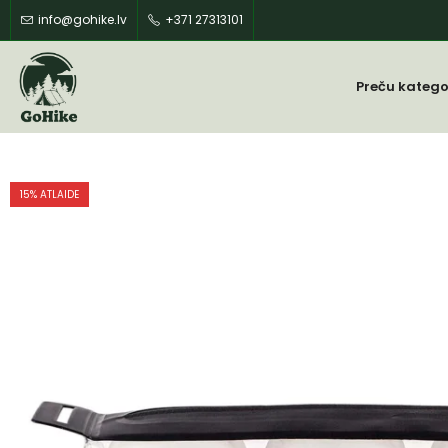
info@gohike.lv
+371 27313101
Preču katego
15
% ATLAIDE