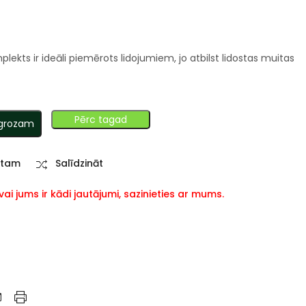
mplekts ir ideāli piemērots lidojumiem, jo atbilst lidostas muitas
Pērc tagad
 grozam
stam
Salīdzināt
i jums ir kādi jautājumi, sazinieties ar mums.