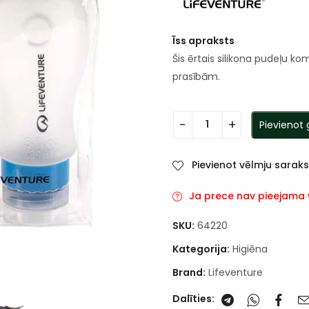
Īss apraksts
Šis ērtais silikona pudeļu ko
prasībām.
Pievienot
Pievienot vēlmju sarak
Ja prece nav pieejama va
SKU:
64220
Kategorija:
Higiēna
Brand:
Lifeventure
Dalīties: