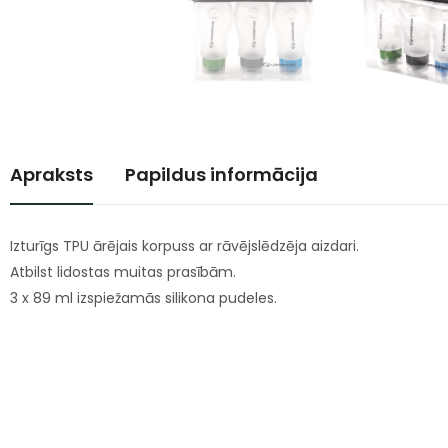
Apraksts
Papildus informācija
Izturīgs TPU ārējais korpuss ar rāvējslēdzēja aizdari.
Atbilst lidostas muitas prasībām.
3 x 89 ml izspiežamās silikona pudeles.