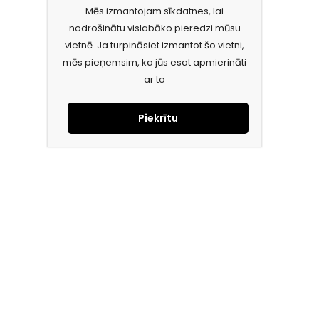
Mēs izmantojam sīkdatnes, lai
nodrošinātu vislabāko pieredzi mūsu
vietnē. Ja turpināsiet izmantot šo vietni,
mēs pieņemsim, ka jūs esat apmierināti
ar to
Piekrītu
Piesakies jaunumiem e-pastā!
Saņem īpašos piedāvājumus un uzzini jaunumus ātrāk!