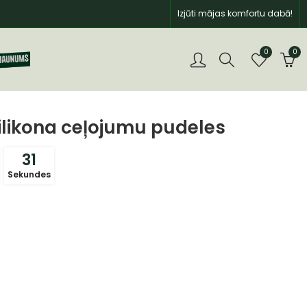
Izjūti mājas komfortu dabā!
0
0
Silikona ceļojumu pudeles
30
Sekundes