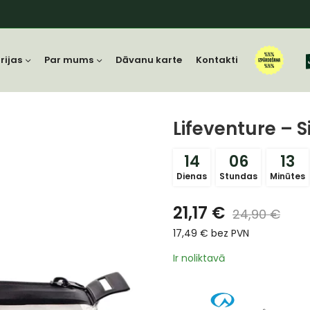
rijas
Par mums
Dāvanu karte
Kontakti
Lifeventure – 
14
06
13
Dienas
Stundas
Minūtes
21,17
€
24,90
€
17,49
€
bez PVN
Ir noliktavā