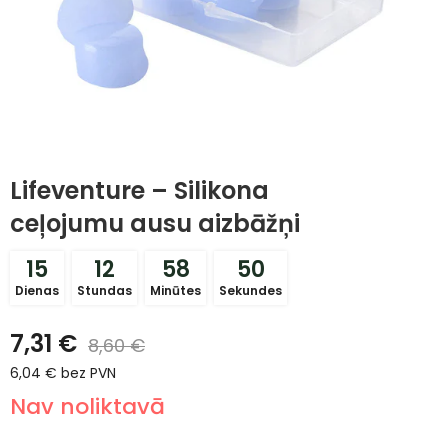
Lifeventure – Silikona
ceļojumu ausu aizbāžņi
15
12
58
50
Dienas
Stundas
Minūtes
Sekundes
7,31
€
8,60
€
6,04
€
bez PVN
Nav noliktavā