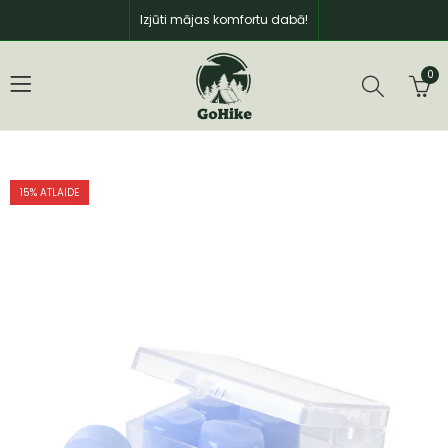
Izjūti mājas komfortu dabā!
0
15
% ATLAIDE