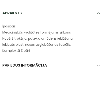
APRAKSTS
Īpašības:
Medicīniskās kvalitātes formējams silikons;
Novērš trokšņu, putekļu un ūdens iekļūšanu;
Iekļauts plastmasas uzglabāšanas futrālis;
Komplektā 3 pāri.
PAPILDUS INFORMĀCIJA