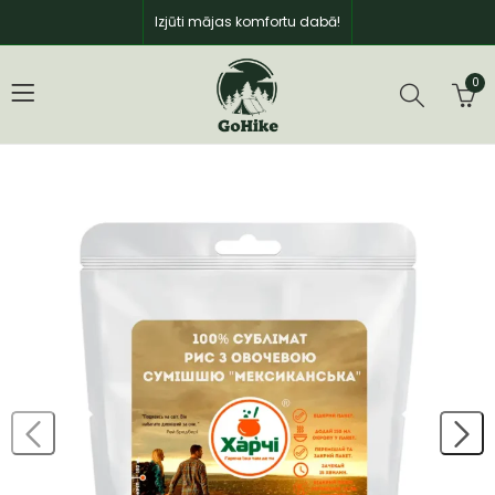
Izjūti mājas komfortu dabā!
0