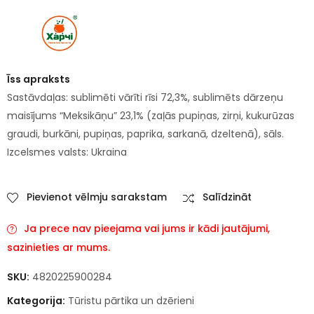
Īss apraksts
Sastāvdaļas: sublimēti vārīti rīsi 72,3%, sublimēts dārzeņu
maisījums “Meksikāņu” 23,1% (zaļās pupiņas, zirņi, kukurūzas
graudi, burkāni, pupiņas, paprika, sarkanā, dzeltenā), sāls.
Izcelsmes valsts: Ukraina
Pievienot vēlmju sarakstam
Salīdzināt
Ja prece nav pieejama vai jums ir kādi jautājumi,
sazinieties ar mums.
SKU:
4820225900284
Kategorija:
Tūristu pārtika un dzērieni