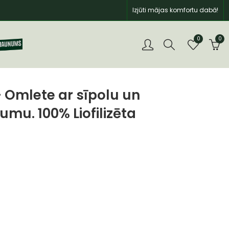
Izjūti mājas komfortu dabā!
0
0
Omlete ar sīpolu un
umu. 100% Liofilizēta