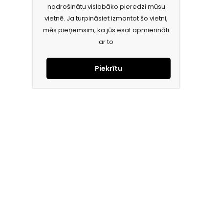
nodrošinātu vislabāko pieredzi mūsu
vietnē. Ja turpināsiet izmantot šo vietni,
mēs pieņemsim, ka jūs esat apmierināti
ar to
Piekrītu
Piesakies jaunumiem e-pastā!
Saņem īpašos piedāvājumus un uzzini jaunumus ātrāk!