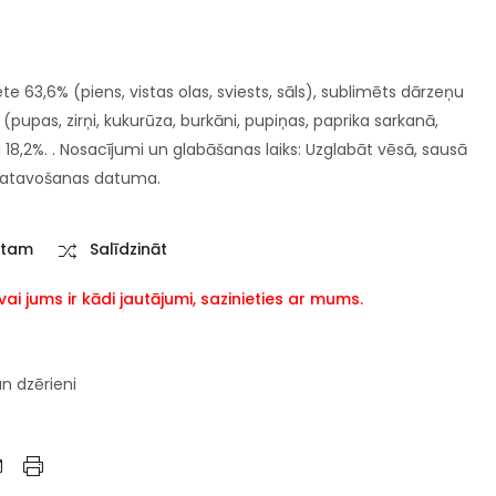
e 63,6% (piens, vistas olas, sviests, sāls), sublimēts dārzeņu
(pupas, zirņi, kukurūza, burkāni, pupiņas, paprika sarkanā,
li 18,2%. . Nosacījumi un glabāšanas laiks: Uzglabāt vēsā, sausā
zgatavošanas datuma.
stam
Salīdzināt
i jums ir kādi jautājumi, sazinieties ar mums.
un dzērieni