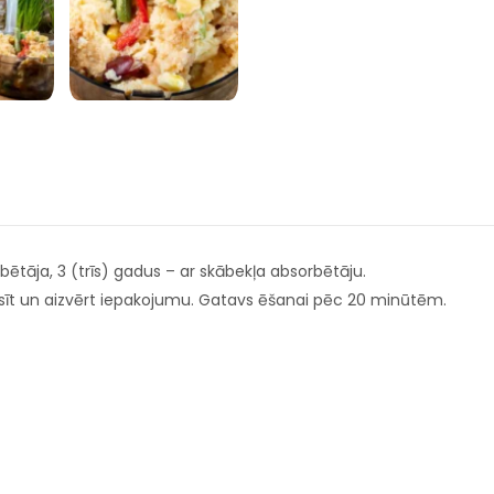
ētāja, 3 (trīs) gadus – ar skābekļa absorbētāju.
sīt un aizvērt iepakojumu. Gatavs ēšanai pēc 20 minūtēm.