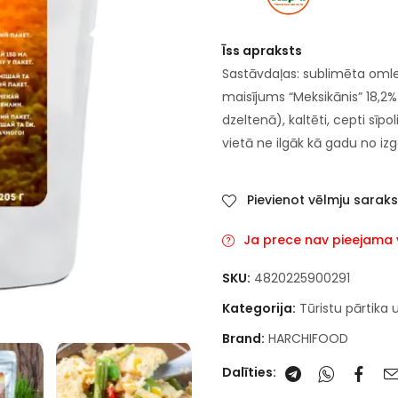
Īss apraksts
Sastāvdaļas: sublimēta omlet
maisījums “Meksikānis” 18,2% 
dzeltenā), kaltēti, cepti sīpo
vietā ne ilgāk kā gadu no i
Pievienot vēlmju sarak
Ja prece nav pieejama va
SKU:
4820225900291
Kategorija:
Tūristu pārtika 
Brand:
HARCHIFOOD
Dalīties: