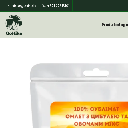
info@gohike.lv
+371 27313101
Preču katego