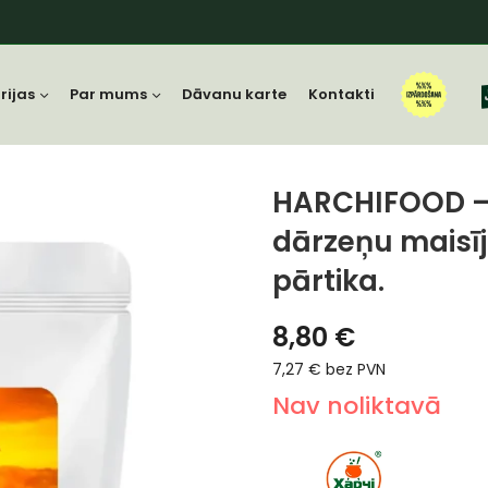
rijas
Par mums
Dāvanu karte
Kontakti
HARCHIFOOD – 
dārzeņu maisīj
pārtika.
8,80
€
7,27
€
bez PVN
Nav noliktavā