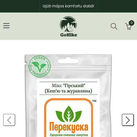
Izjūti mājas komfortu dabā!
0