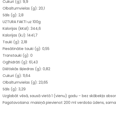
Cukuri (g): 9,9
Olbaltumvielas (g): 20,1
Sāls (g): 2,8
UZTURA FAKTI uz 100g
Kalorijas (kKal): 344,6
Kalorijas (kJ): 1441,7
Tauki (g): 2,18
Piesātinātie tauki (g): 0,55
Transtauki (g): 0
Ogļhidrāti (g): 61,43
Diētiskās šķiedras (g): 0,82
Cukuri (g): 11,64
Olbaltumvielas (g): 23,65
Sāls (g): 3,29
Uzglabāt vēsā, sausā vietā 1 (vienu) gadu – bez skābekļa absorb
Pagatavošana: maisiņā pievienot 200 ml verdoša ūdens, samai