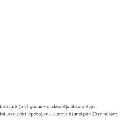
ētāja, 3 (trīs) gadus – ar skābekļa absorbētāju.
sīt un aizvērt iepakojumu. Gatavs ēšanai pēc 20 minūtēm.