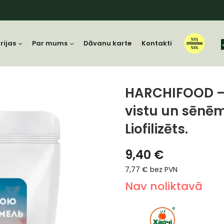
rijas
Par mums
Dāvanu karte
Kontakti
HARCHIFOOD – 
vistu un sēnē
Liofilizēts.
9,40
€
7,77
€
bez PVN
Nav noliktavā