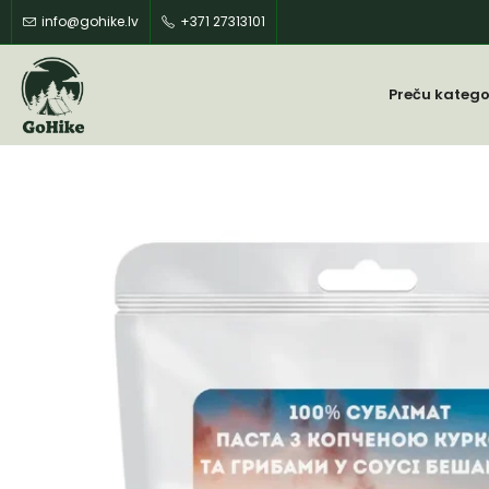
info@gohike.lv
+371 27313101
Preču katego