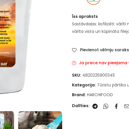
Īss apraksts
Sastāvdaļas: liofilizēti: vā
vārīta vista un kūpināta file
Pievienot vēlmju sarak
Ja prece nav pieejama va
SKU:
4820225900345
Kategorija:
Tūristu pārtika 
Brand:
HARCHIFOOD
Dalīties: