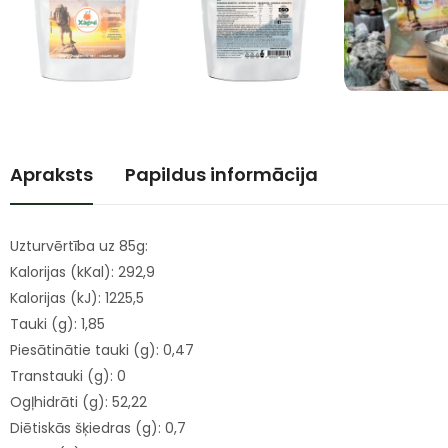
Apraksts
Papildus informācija
Uzturvērtība uz 85g:
Kalorijas (kKal): 292,9
Kalorijas (kJ): 1225,5
Tauki (g): 1,85
Piesātinātie tauki (g): 0,47
Transtauki (g): 0
Ogļhidrāti (g): 52,22
Diētiskās šķiedras (g): 0,7