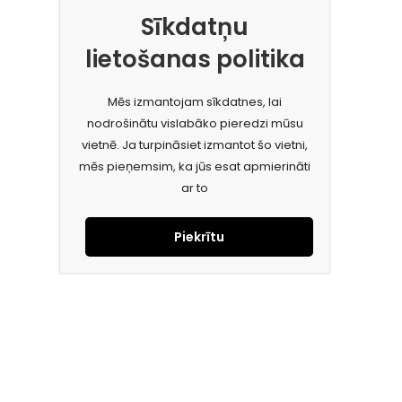
Sīkdatņu
lietošanas politika
Mēs izmantojam sīkdatnes, lai
nodrošinātu vislabāko pieredzi mūsu
vietnē. Ja turpināsiet izmantot šo vietni,
mēs pieņemsim, ka jūs esat apmierināti
ar to
Piekrītu
Piesakies jaunumiem e-pastā!
Saņem īpašos piedāvājumus un uzzini jaunumus ātrāk!