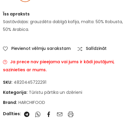
Īss apraksts
Sastāvdaļas: grauzdēta dabīgā kafija, malta: 50% Robusta,
50% Arabica.
Pievienot vēlmju sarakstam
Salīdzināt
Ja prece nav pieejama vai jums ir kādi jautājumi,
sazinieties ar mums.
SKU:
4820445722291
Kategorija:
Tūristu pārtika un dzērieni
Brand:
HARCHIFOOD
Dalīties: