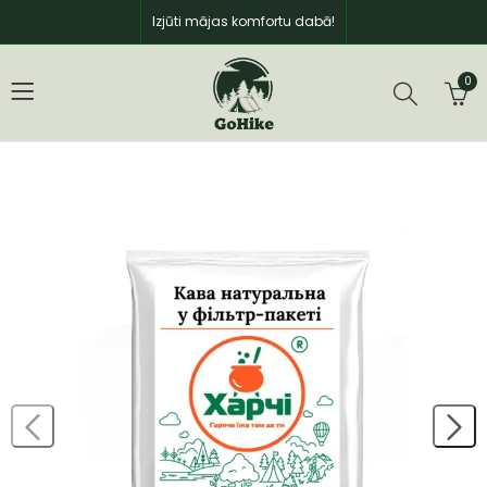
Izjūti mājas komfortu dabā!
0